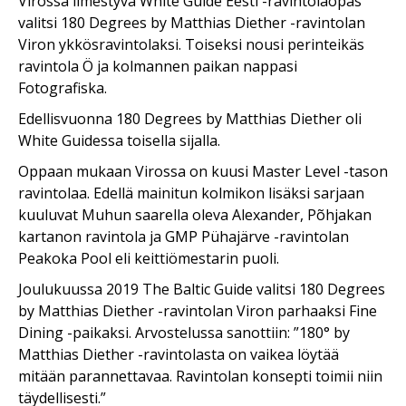
Virossa ilmestyvä White Guide Eesti -ravintolaopas
valitsi 180 Degrees by Matthias Diether -ravintolan
Viron ykkösravintolaksi. Toiseksi nousi perinteikäs
ravintola Ö ja kolmannen paikan nappasi
Fotografiska.
Edellisvuonna 180 Degrees by Matthias Diether oli
White Guidessa toisella sijalla.
Oppaan mukaan Virossa on kuusi Master Level -tason
ravintolaa. Edellä mainitun kolmikon lisäksi sarjaan
kuuluvat Muhun saarella oleva Alexander, Põhjakan
kartanon ravintola ja GMP Pühajärve -ravintolan
Peakoka Pool eli keittiömestarin puoli.
Joulukuussa 2019 The Baltic Guide valitsi 180 Degrees
by Matthias Diether -ravintolan Viron parhaaksi Fine
Dining -paikaksi. Arvostelussa sanottiin: ”180° by
Matthias Diether -ravintolasta on vaikea löytää
mitään parannettavaa. Ravintolan konsepti toimii niin
täydellisesti.”