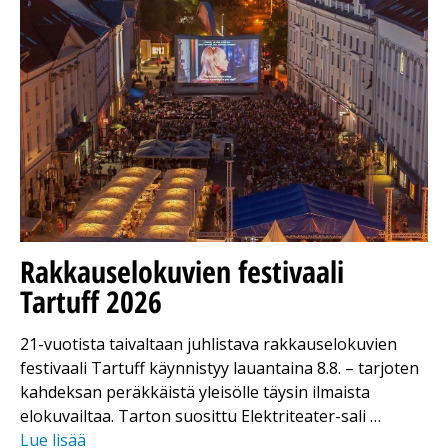
Rakkauselokuvien festivaali
Tartuff 2026
21-vuotista taivaltaan juhlistava rakkauselokuvien
festivaali Tartuff käynnistyy lauantaina 8.8. – tarjoten
kahdeksan peräkkäistä yleisölle täysin ilmaista
elokuvailtaa. Tarton suosittu Elektriteater-sali …
Lue lisää