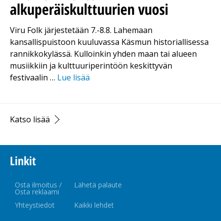
alkuperäiskulttuurien vuosi
Viru Folk järjestetään 7.-8.8. Lahemaan
kansallispuistoon kuuluvassa Käsmun historiallisessa
rannikkokylässä. Kulloinkin yhden maan tai alueen
musiikkiin ja kulttuuriperintöön keskittyvän
festivaalin …
Lue lisää
Katso lisää
Linkit
Osta ilmoitus /
Lähetä palaute
Osta reklaami
Yhteystiedot
Kaikki lehdet