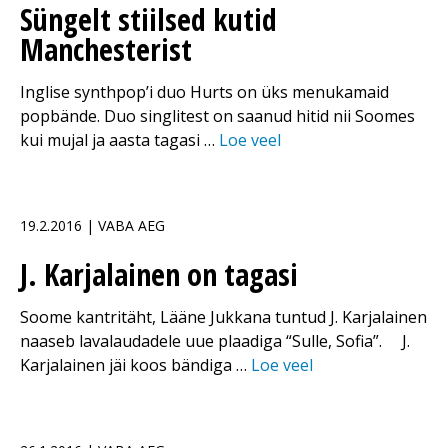
Süngelt stiilsed kutid
Manchesterist
Inglise synthpop’i duo Hurts on üks menukamaid
popbände. Duo singlitest on saanud hitid nii Soomes
kui mujal ja aasta tagasi …
Loe veel
19.2.2016 | VABA AEG
J. Karjalainen on tagasi
Soome kantritäht, Lääne Jukkana tuntud J. Karjalainen
naaseb lavalaudadele uue plaadiga “Sulle, Sofia”. J.
Karjalainen jäi koos bändiga …
Loe veel