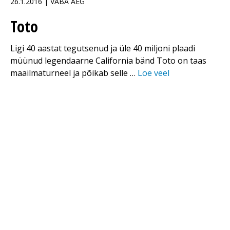
26.1.2016 | VABA AEG
Toto
Ligi 40 aastat tegutsenud ja üle 40 miljoni plaadi
müünud legendaarne California bänd Toto on taas
maailmaturneel ja põikab selle …
Loe veel