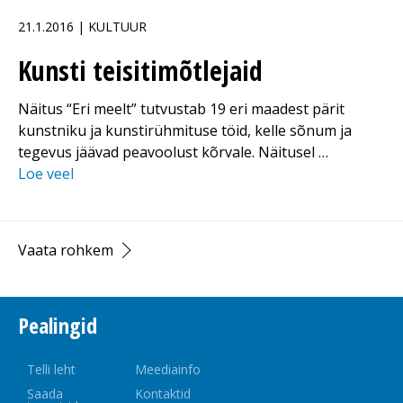
21.1.2016 | KULTUUR
Kunsti teisitimõtlejaid
Näitus “Eri meelt” tutvustab 19 eri maadest pärit
kunstniku ja kunstirühmituse töid, kelle sõnum ja
tegevus jäävad peavoolust kõrvale. Näitusel …
Loe veel
Vaata rohkem
Pealingid
Telli leht
Meediainfo
Saada
Kontaktid