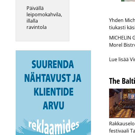
Päivällä
leipomokahvila,
Yhden Miche
illalla
ravintola
tiukasti kä
MICHELIN G
Morel Bistr
Lue lisää V
The Balt
Rakkauselo
festivaali T