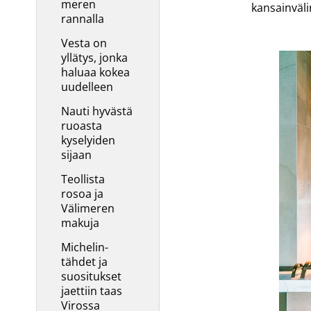
meren
kansainväli
rannalla
Vesta on
yllätys, jonka
haluaa kokea
uudelleen
Nauti hyvästä
ruoasta
kyselyiden
sijaan
Teollista
rosoa ja
Välimeren
makuja
Michelin-
tähdet ja
suositukset
jaettiin taas
Virossa