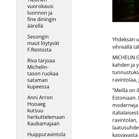
vuorokausi
luonnon ja
fine diningin
äärellä
Sesongin
Yhdeksän uu
maut löytyvät
vihreällä t
F.Restosta
MICHELIN Gu
Riva tarjoaa
kahden ja 
Michelin-
tunnustukse
tason ruokaa
ravintolaa,
sataman
kupeessa
”Meillä on 
Anni Arron
Estoniaan. 
Hooaeg
moderneja t
kutsuu
italialaise
herkuttelemaan
ravintolan,
Kaubamajaan
laatusuhde
Huippuravintola
kasvavasta 