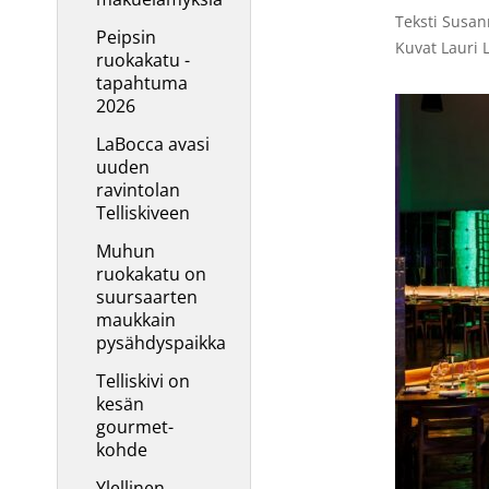
Teksti Susan
Peipsin
Kuvat Lauri 
ruokakatu -
tapahtuma
2026
LaBocca avasi
uuden
ravintolan
Telliskiveen
Muhun
ruokakatu on
suursaarten
maukkain
pysähdyspaikka
Telliskivi on
kesän
gourmet-
kohde
Ylellinen