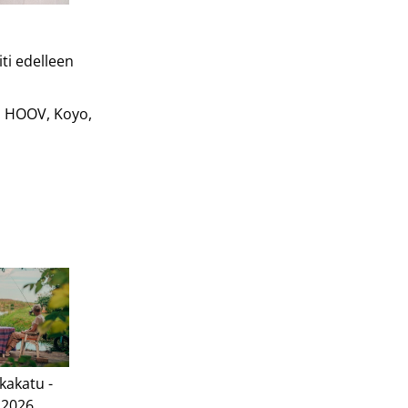
iti edelleen
: HOOV, Koyo,
kakatu -
 2026