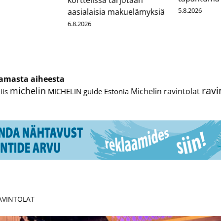
korttelissa tarjotaan
5.8.2026
aasialaisia makuelämyksiä
6.8.2026
cebook
Messenger
samasta aiheesta
ravi
michelin
Michelin ravintolat
iis
MICHELIN guide Estonia
RAVINTOLAT