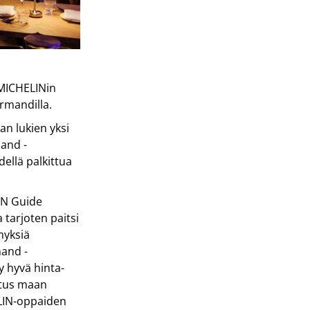
n MICHELINin
rmandilla.
n lukien yksi
and -
ellä palkittua
LIN Guide
tarjoten paitsi
myksiä
mand -
y hyvä hinta-
itus maan
ELIN-oppaiden