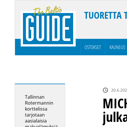
TUORETTA 
OSTOKSET
KAUNEUS
20.6.202
Tallinnan
MICH
Rotermannin
korttelissa
julk
tarjotaan
aasialaisia
makuelämyksiä