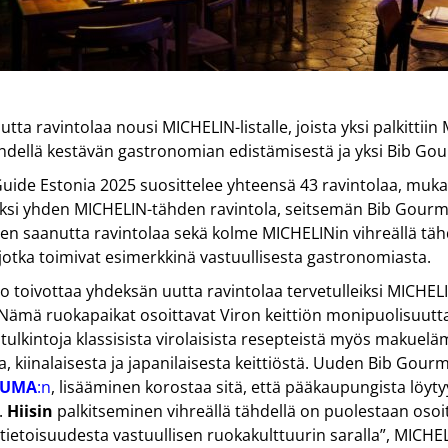
tta ravintolaa nousi MICHELIN-listalle, joista yksi palkittii
ähdellä kestävän gastronomian edistämisestä ja yksi Bib Gou
ide Estonia 2025 suosittelee yhteensä 43 ravintolaa, mukaa
yksi yhden MICHELIN-tähden ravintola, seitsemän Bib Gourm
n saanutta ravintolaa sekä kolme MICHELINin vihreällä tähd
 jotka toimivat esimerkkinä vastuullisesta gastronomiasta.
ilo toivottaa yhdeksän uutta ravintolaa tervetulleiksi MICHE
Nämä ruokapaikat osoittavat Viron keittiön monipuolisuutta 
ulkintoja klassisista virolaisista resepteistä myös makuelä
sta, kiinalaisesta ja japanilaisesta keittiöstä. Uuden Bib Gour
UMA
:n
, lisääminen korostaa sitä, että pääkaupungista löyty
.
Hiisin
palkitseminen vihreällä tähdellä on puolestaan oso
tietoisuudesta vastuullisen ruokakulttuurin saralla”, MICH