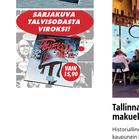
Tallinn
makuel
Historialli
kaupungin k