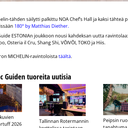
lin-tähden säilytti palkittu NOA Chef’s Hall ja kaksi tähteä p
sissään
180° by Matthias Diether
.
uide ESTONIAn joukkoon nousi kahdeksan uutta ravintolaa
oo, Osteria il Cru, Shang Shi, VÕIVÕI, TOKO ja Hiis.
iron MICHELIN-ravintoloista
täältä
.
ic Guiden tuoreita uutisia
kuvien
Peipsin ruo
Tallinnan Rotermannin
artuff 2026
tapahtuma