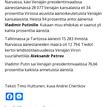
Narvassa, kävi Venäjän presidentinvaalissa
äänestämässä 28 077 Venäjän kansalaista eli 34
prosenttia Virossa asuvista äänioikeutetuista Venäjän
kansalaisista. Heistä 94 prosenttia antoi äänensä
Vladimir Putinille
.
Kukaan muu ehdokas ei saanut yli
kahta prosenttia äänistä.
Tallinnassa ja Tartossa äänesti 15 283 ihmistä.
Narvassa äänestäneiden määrä oli 12 794.
Tiedot
kertoi lehdistötilaisuudessa Venäjän Viron
suurlähettiläs
Aleksandr Petrov
.
Vladimir Putin sai Venäjän presidentinvaalissa 76,66
prosenttia kaikista annetuista äänistä.
Teksti Timo Huttunen, kuva Andrei Chertkov
Facebook
Messenger