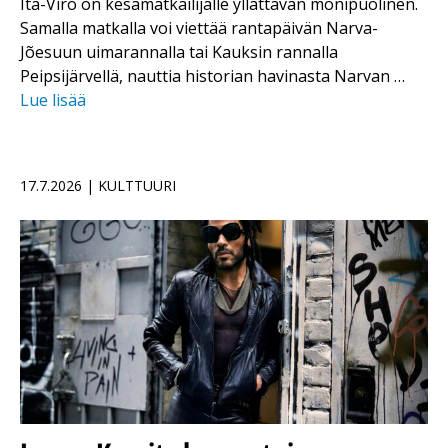
Itä-Viro on kesämatkailijalle yllättävän monipuolinen.
Samalla matkalla voi viettää rantapäivän Narva-
Jõesuun uimarannalla tai Kauksin rannalla
Peipsijärvellä, nauttia historian havinasta Narvan …
Lue lisää
17.7.2026 | KULTTUURI