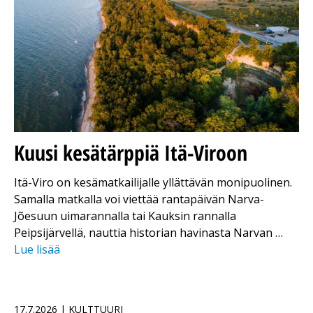
Kuusi kesätärppiä Itä-Viroon
Itä-Viro on kesämatkailijalle yllättävän monipuolinen.
Samalla matkalla voi viettää rantapäivän Narva-
Jõesuun uimarannalla tai Kauksin rannalla
Peipsijärvellä, nauttia historian havinasta Narvan …
Lue lisää
17.7.2026 | KULTTUURI