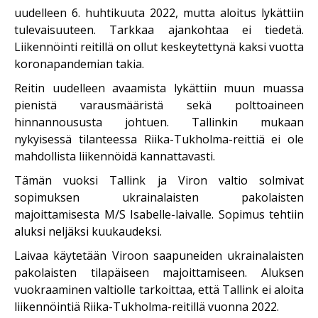
uudelleen 6. huhtikuuta 2022, mutta aloitus lykättiin
tulevaisuuteen. Tarkkaa ajankohtaa ei tiedetä.
Liikennöinti reitillä on ollut keskeytettynä kaksi vuotta
koronapandemian takia.
Reitin uudelleen avaamista lykättiin muun muassa
pienistä varausmääristä sekä polttoaineen
hinnannoususta johtuen. Tallinkin mukaan
nykyisessä tilanteessa Riika-Tukholma-reittiä ei ole
mahdollista liikennöidä kannattavasti.
Tämän vuoksi Tallink ja Viron valtio solmivat
sopimuksen ukrainalaisten pakolaisten
majoittamisesta M/S Isabelle-laivalle. Sopimus tehtiin
aluksi neljäksi kuukaudeksi.
Laivaa käytetään Viroon saapuneiden ukrainalaisten
pakolaisten tilapäiseen majoittamiseen. Aluksen
vuokraaminen valtiolle tarkoittaa, että Tallink ei aloita
liikennöintiä Riika-Tukholma-reitillä vuonna 2022.