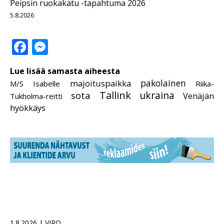
Peipsin ruokakatu -tapahtuma 2026
5.8.2026
Facebook
Messenger
Lue lisää samasta aiheesta
pakolainen
majoituspaikka
M/S Isabelle
Riika-
Tallink
ukraina
sota
Venäjän
Tukholma-reitti
hyökkäys
1.8.2026 | VIRO