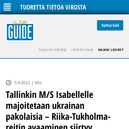
TUORETTA TIETOA VIROSTA
Valitse kieli
TILAA UUTISKIRJE
LÄHETÄ VIHJE
KAIKKI LEHDET
5.4.2022 | Viro
Tallinkin M/S Isabellelle
majoitetaan ukrainan
pakolaisia – Riika-Tukholma-
reitin avaaminen siirtyy