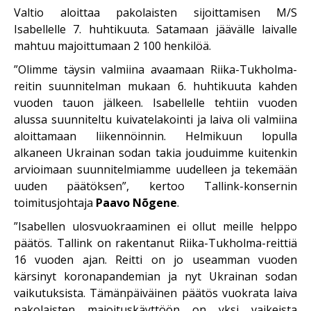
Valtio aloittaa pakolaisten sijoittamisen M/S
Isabellelle 7. huhtikuuta. Satamaan jäävälle laivalle
mahtuu majoittumaan 2 100 henkilöä.
”Olimme täysin valmiina avaamaan Riika-Tukholma-
reitin suunnitelman mukaan 6. huhtikuuta kahden
vuoden tauon jälkeen. Isabellelle tehtiin vuoden
alussa suunniteltu kuivatelakointi ja laiva oli valmiina
aloittamaan liikennöinnin. Helmikuun lopulla
alkaneen Ukrainan sodan takia jouduimme kuitenkin
arvioimaan suunnitelmiamme uudelleen ja tekemään
uuden päätöksen”, kertoo Tallink-konsernin
toimitusjohtaja
Paavo Nõgene
.
”Isabellen ulosvuokraaminen ei ollut meille helppo
päätös. Tallink on rakentanut Riika-Tukholma-reittiä
16 vuoden ajan. Reitti on jo useamman vuoden
kärsinyt koronapandemian ja nyt Ukrainan sodan
vaikutuksista. Tämänpäiväinen päätös vuokrata laiva
pakolaisten majoituskäyttöön on yksi vaikeista