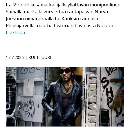
Itä-Viro on kesämatkailijalle yllättävän monipuolinen.
Samalla matkalla voi viettää rantapäivän Narva-
Jõesuun uimarannalla tai Kauksin rannalla
Peipsijärvellä, nauttia historian havinasta Narvan …
Lue lisää
17.7.2026 | KULTTUURI