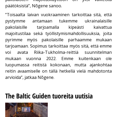
päätöksistä”, Nõgene sanoo.
”Toisaalta laivan vuokraaminen tarkoittaa sitä, että
pystymme antamaan tukemme ukrainalaisille
pakolaisille tarjoamalla kipeästi kaivattua
majoitustilaa sekä työllistymismahdollisuuksia, joita
pyrimme myös pakolaisille parhaamme mukaan
tarjoamaan. Sopimus tarkoittaa myös sitä, että emme
voi avata Riika-Tukholma-reittiä suunnitelman
mukaan vuonna 2022. Emme kuitenkaan ole
luopumassa reitistä kokonaan, mutta ajankohtaa
reitin avaamiselle on tällä hetkellä vielä mahdotonta
arvioida”, jatkaa Nõgene.
The Baltic Guiden tuoreita uutisia