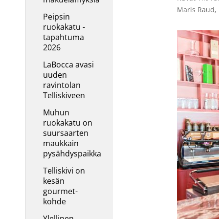
Peipsin
ruokakatu -
tapahtuma
2026
LaBocca avasi
uuden
ravintolan
Telliskiveen
Muhun
ruokakatu on
suursaarten
maukkain
pysähdyspaikka
Telliskivi on
kesän
gourmet-
kohde
Ylellinen