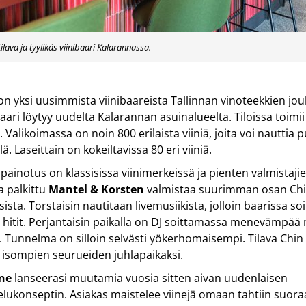
ilava ja tyylikäs viinibaari Kalarannassa.
n yksi uusimmista viinibaareista Tallinnan vinoteekkien jo
 baari löytyy uudelta Kalarannan asuinalueelta. Tiloissa toimi
 Valikoimassa on noin 800 erilaista viiniä, joita voi nauttia p
ä. Laseittain on kokeiltavissa 80 eri viiniä.
painotus on klassisissa viinimerkeissä ja pienten valmistajie
a palkittu
Mantel & Korsten
valmistaa suurimman osan Chi
ista. Torstaisin nautitaan livemusiikista, jolloin baarissa soi
hitit. Perjantaisin paikalla on DJ soittamassa menevämpää m
sa. Tunnelma on silloin selvästi yökerhomaisempi. Tilava Chin
 isompien seurueiden juhlapaikaksi.
ne
lanseerasi muutamia vuosia sitten aivan uudenlaisen
elukonseptin. Asiakas maistelee viinejä omaan tahtiin suor