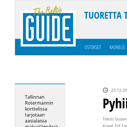
TUORETTA 
OSTOKSET
KAUNEUS
23.12.20
Tallinnan
Pyhi
Rotermannin
korttelissa
tarjotaan
Teksti Susann
aasialaisia
Kuvat Tiit Ta
makuelämyksiä