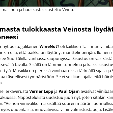
mallinen ja hauskasti sisustettu Veino.
asta tulokkaasta Veinosta löydä
oneesi
nnyt portugalilainen
WineNot?
oli kaikkien Tallinnan viinib
inkin olla, että paikka on löytänyt manttelinperijän. Iloinen 
tsee Suurtükilla vanhassakaupungissa. Sisustus on värikästä 
tsevällä tavalla. Sisällä on lämmin tunnelma ja kaikki sisustu
ettyjä. Musiikki on pienissä viinibaareissa tärkeällä sijalla j
aa täydellisesti ympäristöön. Se ei soi liian lujalla eikä häiri
a.
elierkaverusta
Verner Lepp
ja
Paul Ojam
avasivat viinibaa
kuussa. Napostelulista uudistuu juuri nyt, joten sitäkin k
. ”Veinon viinivalikoima sisältää suuren määrän luonnollisia
ös uudenlaisia, innovatiivisia viininvalmistustapoja. Lisä