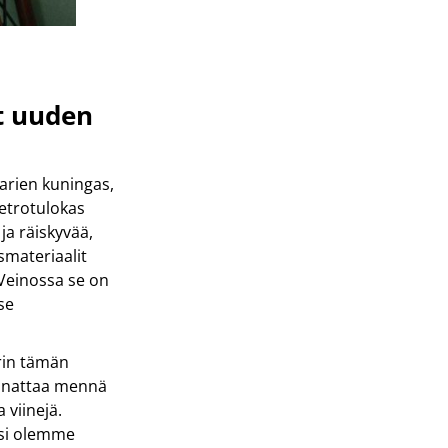
t uuden
aarien kuningas,
retrotulokas
ja räiskyvää,
smateriaalit
a Veinossa se on
tse
rin tämän
annattaa mennä
 viinejä.
ksi olemme