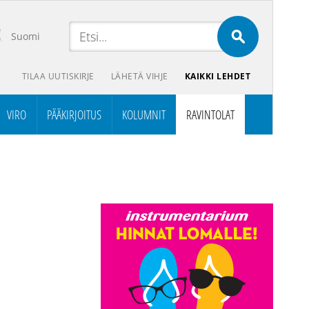
Suomi
TILAA UUTISKIRJE
LÄHETÄ VIHJE
KAIKKI LEHDET
VIRO
PÄÄKIRJOITUS
KOLUMNIT
RAVINTOLAT