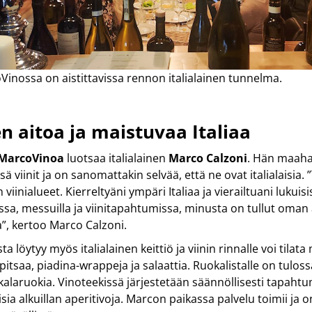
inossa on aistittavissa rennon italialainen tunnelma.
n aitoa ja maistuvaa Italiaa
MarcoVinoa
luotsaa italialainen
Marco Calzoni
. Hän maahan
sä viinit ja on sanomattakin selvää, että ne ovat italialaisia.
an viinialueet. Kierreltyäni ympäri Italiaa ja vierailtuani lukuis
eissa, messuilla ja viinitapahtumissa, minusta on tullut oman 
a”, kertoo Marco Calzoni.
 löytyy myös italialainen keittiö ja viinin rinnalle voi tilat
 pitsaa, piadina-wrappeja ja salaattia. Ruokalistalle on tuloss
s kalaruokia. Vinoteekissä järjestetään säännöllisesti tapahtu
aisia alkuillan aperitivoja. Marcon paikassa palvelu toimii ja o