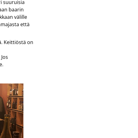
i suuruisia
aan baarin
kkaan välille
amajasta että
. Keittiöstä on
 Jos
e.