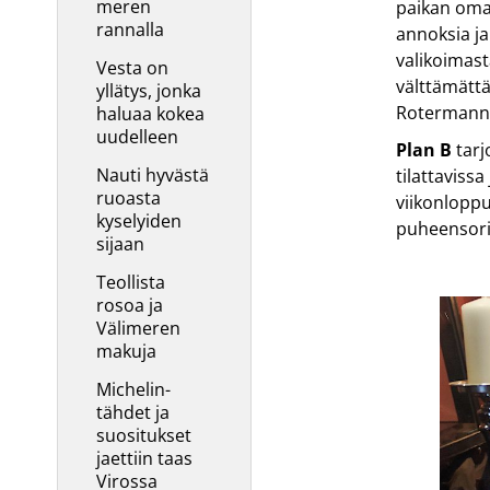
meren
paikan oman
rannalla
annoksia ja
valikoimasta
Vesta on
välttämättä
yllätys, jonka
Rotermanni
haluaa kokea
uudelleen
Plan B
tarj
Nauti hyvästä
tilattavissa
ruoasta
viikonloppu
kyselyiden
puheensorin
sijaan
Teollista
rosoa ja
Välimeren
makuja
Michelin-
tähdet ja
suositukset
jaettiin taas
Virossa