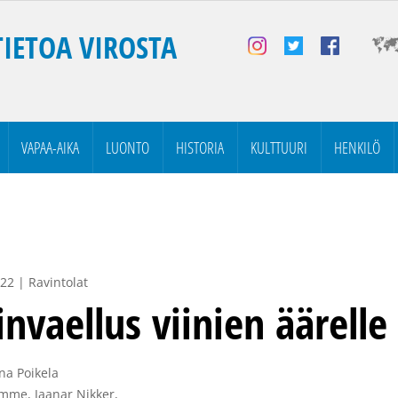
TIETOA VIROSTA
VAPAA-AIKA
LUONTO
HISTORIA
KULTTUURI
HENKILÖ
22 | Ravintolat
invaellus viinien äärelle
a Poikela

mme, Jaanar Nikker, 
