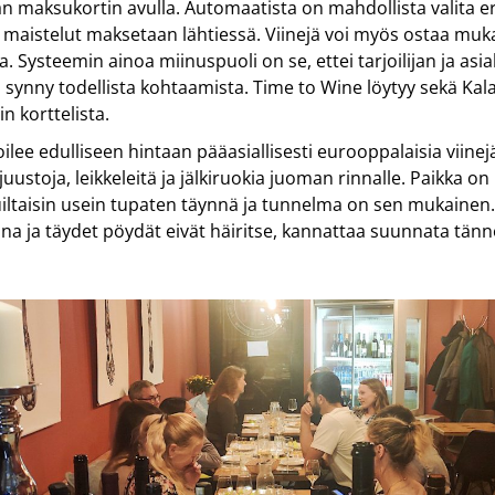
 maksukortin avulla. Automaatista on mahdollista valita er
 maistelut maksetaan lähtiessä. Viinejä voi myös ostaa muk
. Systeemin ainoa miinuspuoli on se, ettei tarjoilijan ja asia
 synny todellista kohtaamista. Time to Wine löytyy sekä Kal
n korttelista.
oilee edulliseen hintaan pääasiallisesti eurooppalaisia viinejä
 juustoja, leikkeleitä ja jälkiruokia juoman rinnalle. Paikka on
iltaisin usein tupaten täynnä ja tunnelma on sen mukainen.
a ja täydet pöydät eivät häiritse, kannattaa suunnata tänn