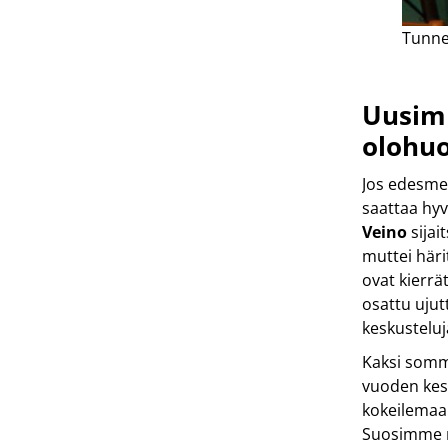
Tunnel
Uusimm
olohu
Jos edesme
saattaa hyv
Veino
sijai
muttei häri
ovat kierrät
osattu ujutt
keskusteluj
Kaksi somm
vuoden kesä
kokeilemaan
Suosimme my