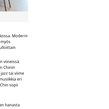
ukossa. Moderni
i myös
ulloittain
n viineissä.
n Chinin
 jazz tai viime
usiikkia eri
 Chin sopii
aan hanasta