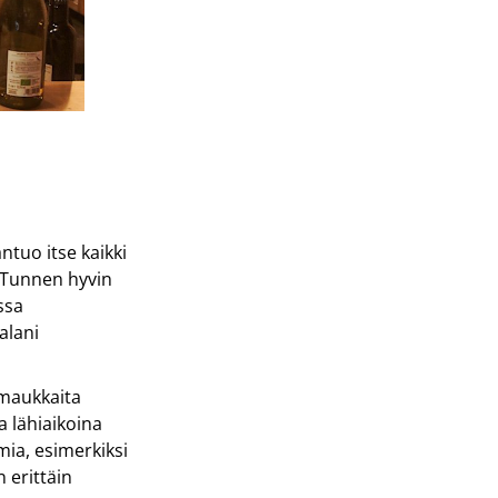
tuo itse kaikki
 ”Tunnen hyvin
issa
alani
a maukkaita
a lähiaikoina
mia, esimerkiksi
n erittäin