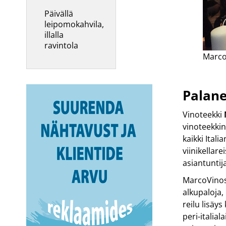
Päivällä
leipomokahvila,
illalla
ravintola
MarcoV
Palane
Vinoteekki
vinoteekkin
kaikki Itali
viinikellar
asiantuntij
MarcoVinosta
alkupaloja,
reilu lisäy
peri-italial