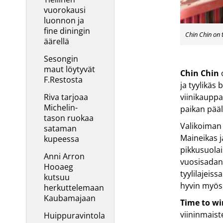
vuorokausi
luonnon ja
fine diningin
Chin Chin on t
äärellä
Sesongin
maut löytyvät
Chin Chin
o
F.Restosta
ja tyylikäs
Riva tarjoaa
viinikauppa.
Michelin-
paikan pääll
tason ruokaa
Valikoiman 
sataman
Maineikas j
kupeessa
pikkusuolais
Anni Arron
vuosisadan 
Hooaeg
tyylilajeis
kutsuu
hyvin myös
herkuttelemaan
Kaubamajaan
Time to wi
viininmaist
Huippuravintola