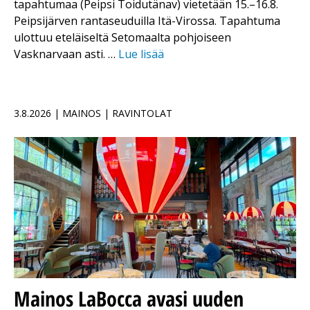
tapahtumaa (Peipsi Toidutänav) vietetään 15.–16.8.
Peipsijärven rantaseuduilla Itä-Virossa. Tapahtuma
ulottuu eteläiseltä Setomaalta pohjoiseen
Vasknarvaan asti. …
Lue lisää
3.8.2026 | MAINOS | RAVINTOLAT
Mainos
LaBocca avasi uuden