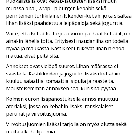
Ruokalistalla ovat kebab-lautasten lisäksi muun
muassa pita-, wrap- ja burger-kebabit sekä
perinteinen turkkilainen Iskender-kebab, joka sisältää
lihan lisäksi paahdettuja leipäpaloja sekä jogurttia.
Väite, että KebabRa tarjoaa Viron parhaat kebabit, on
ainakin lähellä totta. Erityisesti naudanliha on todella
hyvää ja maukasta. Kastikkeet tukevat lihan hienoa
makua, eivät peitä sitä.
Annokset ovat vieläpä suuret. Lihan määrässä ei
säästellä. Kastikkeiden ja jogurtin lisäksi kebabiin
kuuluu salaattia, tomaattia, sipulia ja raasteita.
Mausteisemman annoksen saa, kun sitä pyytää.
Kolmen euron lisäpanostuksella annos muuttuu
ateriaksi, jossa on kebabin lisäksi ranskalaiset
perunat ja virvoitusjuoma.
Virvoitusjuomien lisäksi tarjolla on myös olutta sekä
muita alkoholijuomia.