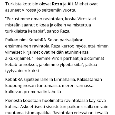
Turkista kotoisin olevat
Reza
ja
Ali
. Miehet ovat
asuneet Virossa jo seitsemän vuotta.
”Perustimme oman ravintolan, koska Virosta ei
mistään saanut oikeaa ja oikein valmistettua
turkkilaista kebabia”, sanoo Reza.
Paikan nimi KebabRA. Se on parivaljakon
ensimmäinen ravintola. Reza kertoo myös, että nimen
viimeiset kirjaimet ovat heidän etunimiensä
alkukirjaimet. ”Teemme Viron parhaat ja aidoimmat
kebab-annokset, ja olemme ylpeitä siitä”, jatkaa
tyytyväinen kokki.
KebabRA sijaitsee lähellä Linnahallia, Kalasataman
kaupunginosan tuntumassa, meren rannassa
kulkevan promenadin lähellä.
Pienestä koostaan huolimatta ravintolassa käy kova
kuhina. Askeettisesti sisustetun paikan sisällä on vain
muutama istumapaikka. Ravintolan edessä on kesällä