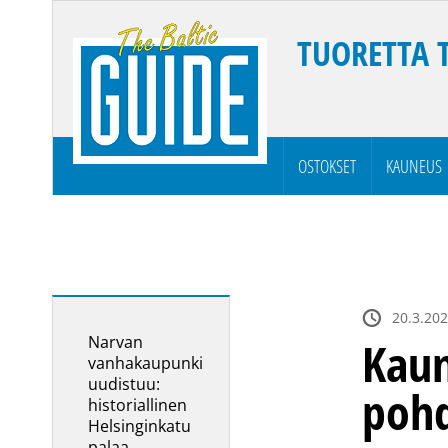
TUORETTA 
OSTOKSET
KAUNEUS
20.3.202
Narvan
Kaun
vanhakaupunki
uudistuu:
pohd
historiallinen
Helsinginkatu
palaa