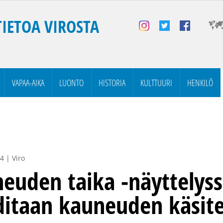
TIETOA VIROSTA
VAPAA-AIKA
LUONTO
HISTORIA
KULTTUURI
HENKILÖ
4 | Viro
euden taika -näyttelys
itaan kauneuden käsite