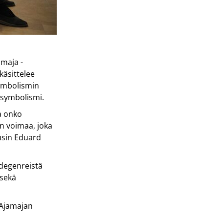
amaja -
käsittelee
symbolismin
a symbolismi.
a onko
n voimaa, joka
usin
Eduard
idegenreistä
 sekä
 Ajamajan