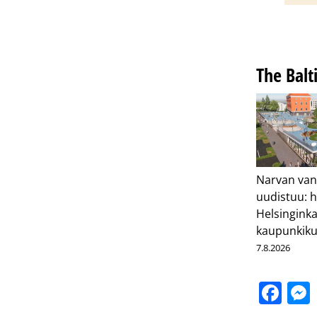
The Balt
Narvan va
uudistuu: h
Helsinginka
kaupunkik
7.8.2026
Fa