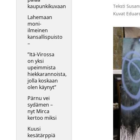
kaupunkikuvaan
Teksti Susan
Kuvat Eduard
Lahemaan
moni-
ilmeinen
kansallispuisto
–
”Itä-Virossa
on yksi
upeimmista
hiekkarannoista,
jolla koskaan
olen käynyt”
Pärnu vei
sydämen –
nyt Mirca
kertoo miksi
Kuusi
kesätärppiä