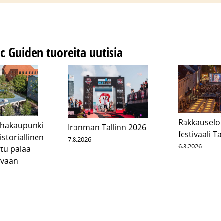
ic Guiden tuoreita uutisia
Rakkauselo
nhakaupunki
Ironman Tallinn 2026
festivaali T
istoriallinen
7.8.2026
6.8.2026
tu palaa
uvaan
cebook
Messenger