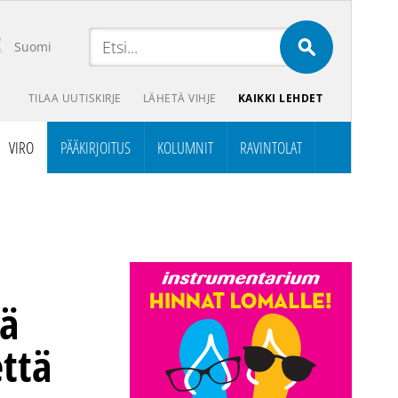
Suomi
TILAA UUTISKIRJE
LÄHETÄ VIHJE
KAIKKI LEHDET
VIRO
PÄÄKIRJOITUS
KOLUMNIT
RAVINTOLAT
sä
ttä