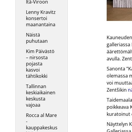
Itä-Viroon
Lenny Kravitz
konsertoi
maanantaina
Näistä
Kauneuden t
puhutaan
galleriassa
Kim Päivästö
äärettömäl
– nirsosta
avulla. Zen
pojasta
Sanonta ”K
kasvoi
olemassa my
tähtikokki
voi muutta
Tallinnan
Zentšikin
n
keskiaikainen
keskusta
Taidemaalar
vajoaa
poikkeava Ko
kuratoinut 
Rocca al Mare
-
Näyttelyn K
kauppakeskus
Galleriassa