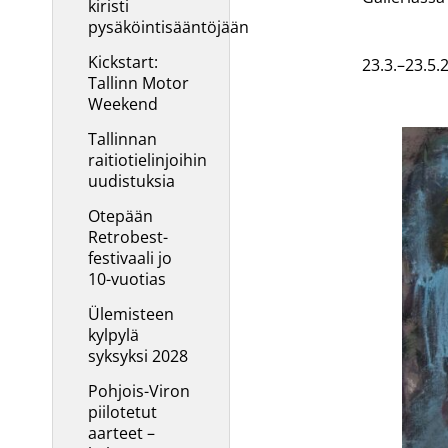
kiristi
pysäköintisääntöjään
Kickstart:
23.3.–23.5
Tallinn Motor
Weekend
Tallinnan
raitiotielinjoihin
uudistuksia
Otepään
Retrobest-
festivaali jo
10-vuotias
Ülemisteen
kylpylä
syksyksi 2028
Pohjois-Viron
piilotetut
aarteet –