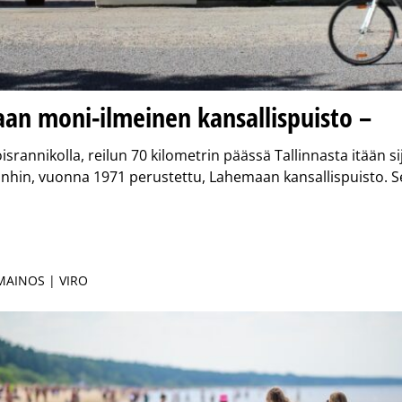
an moni-ilmeinen kansallispuisto –
isrannikolla, reilun 70 kilometrin päässä Tallinnasta itään s
anhin, vuonna 1971 perustettu, Lahemaan kansallispuisto. S
 MAINOS | VIRO