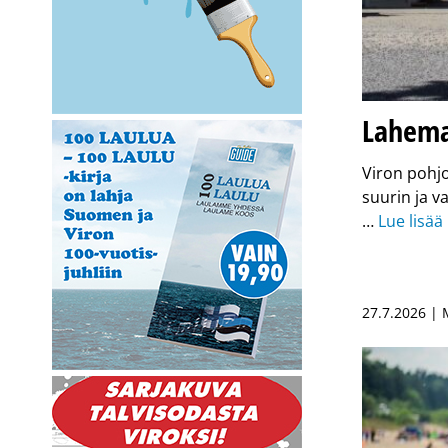
Lahema
Viron pohjo
suurin ja v
…
Lue lisää
27.7.2026 |