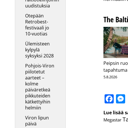
uudistuksia
Otepään
The Balt
Retrobest-
festivaali jo
10-vuotias
Ülemisteen
kylpylä
syksyksi 2028
Peipsin ruo
Pohjois-Viron
tapahtuma
piilotetut
5.8.2026
aarteet –
kolme
päiväretkeä
Fa
pikkuteiden
kätkettyihin
helmiin
Lue lisää 
Viron lipun
Ta
Megastar
päivä