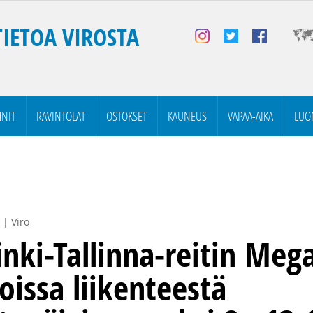
TIETOA VIROSTA
NIT
RAVINTOLAT
OSTOKSET
KAUNEUS
VAPAA-AIKA
LUO
 | Viro
inki-Tallinna-reitin Meg
oissa liikenteestä