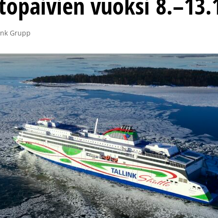
topäivien vuoksi 8.–13.
ink Grupp