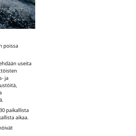
on poissa
.
tehdään useita
ttöisten
- ja
ustöitä,
a
ä.
0 paikallista
allista aikaa.
nöivät