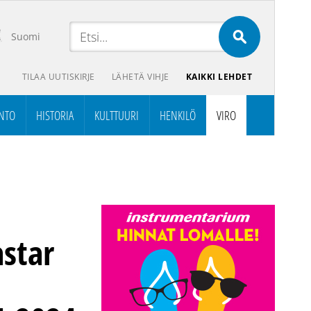
Suomi
TILAA UUTISKIRJE
LÄHETÄ VIHJE
KAIKKI LEHDET
NTO
HISTORIA
KULTTUURI
HENKILÖ
VIRO
astar