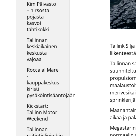
Kim Päivästö
– nirsosta
pojasta
kasvoi
tähtikokki
Tallinnan
Tallink Sil
keskiaikainen
keskusta
liikenteest
vajoaa
Tallinnan s
Rocca al Mare
suunniteltu
-
propulsiom
kauppakeskus
maalaustöit
kiristi
merivesikai
pysäköintisääntöjään
sprinklerij
Kickstart:
Maanantaina
Tallinn Motor
aikaa ja pa
Weekend
Megastarin 
Tallinnan
normaalin a
raitiotielinjoihin