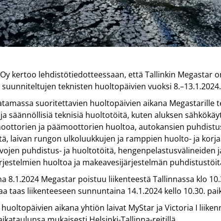
ja Oy kertoo lehdistötiedotteessaan, että Tallinkin Megastar 
ä suunniteltujen teknisten huoltopäivien vuoksi 8.–13.1.2024
atamassa suoritettavien huoltopäivien aikana Megastarille 
ja säännöllisiä teknisiä huoltotöitä, kuten aluksen sähkökäy
oottorien ja päämoottorien huoltoa, autokansien puhdistus
ä, laivan rungon ulkoluukkujen ja ramppien huolto- ja korja
vojen puhdistus- ja huoltotöitä, hengenpelastusvälineiden j
ärjestelmien huoltoa ja makeavesijärjestelmän puhdistustöit
 8.1.2024 Megastar poistuu liikenteestä Tallinnassa klo 10.3
laa taas liikenteeseen sunnuntaina 14.1.2024 kello 10.30. paik
huoltopäivien aikana yhtiön laivat MyStar ja Victoria I liiken
ikataulunsa mukaisesti Helsinki-Tallinna-reitillä.