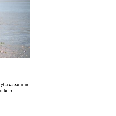
t yhä useammin
korkein …