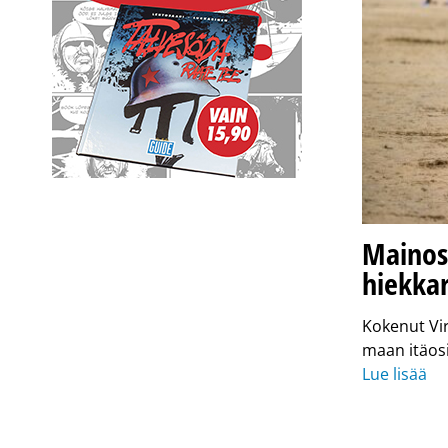
Maino
hiekkar
Kokenut Vi
maan itäosi
Lue lisää