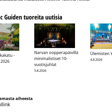
ic Guiden tuoreita uutisia
Narvan oopperapäivillä
Ülemisten 
kakatu -
minimalistiset 10-
4.8.2026
 2026
vuotisjuhlat
5.8.2026
cebook
Messenger
samasta aiheesta
llink