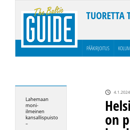
TUORETTA 
PÄÄKIRJOITUS
KOLUM
4.1.2024
Lahemaan
Hels
moni-
ilmeinen
on p
kansallispuisto
–