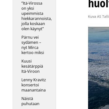
huol
”Itä-Virossa
on yksi
upeimmista
Kuva AS Tall
hiekkarannoista,
jolla koskaan
olen käynyt”
Pärnu vei
sydämen –
nyt Mirca
kertoo miksi
Kuusi
kesätärppiä
Itä-Viroon
Lenny Kravitz
konsertoi
maanantaina
Näistä
puhutaan