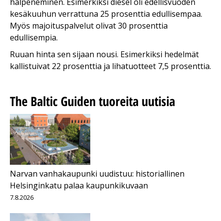
halpeneminen. Esimerkiksi diesel oli edellisvuoden
kesäkuuhun verrattuna 25 prosenttia edullisempaa.
Myös majoituspalvelut olivat 30 prosenttia
edullisempia.
Ruuan hinta sen sijaan nousi. Esimerkiksi hedelmät
kallistuivat 22 prosenttia ja lihatuotteet 7,5 prosenttia.
The Baltic Guiden tuoreita uutisia
Narvan vanhakaupunki uudistuu: historiallinen
Helsinginkatu palaa kaupunkikuvaan
7.8.2026