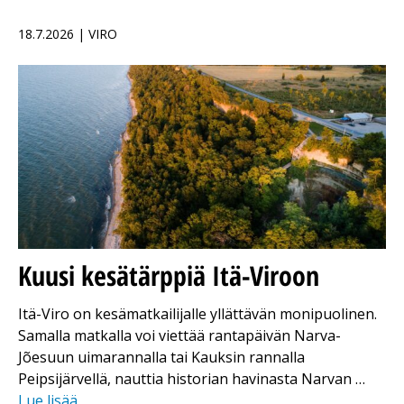
18.7.2026 | VIRO
Kuusi kesätärppiä Itä-Viroon
Itä-Viro on kesämatkailijalle yllättävän monipuolinen.
Samalla matkalla voi viettää rantapäivän Narva-
Jõesuun uimarannalla tai Kauksin rannalla
Peipsijärvellä, nauttia historian havinasta Narvan …
Lue lisää