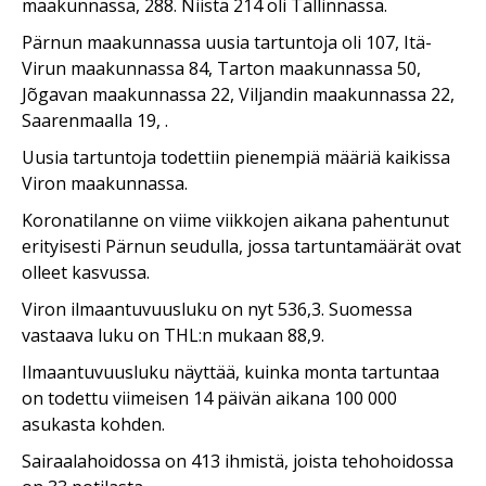
maakunnassa, 288. Niistä 214 oli Tallinnassa.
Pärnun maakunnassa uusia tartuntoja oli 107, Itä-
Virun maakunnassa 84, Tarton maakunnassa 50,
Jõgavan maakunnassa 22, Viljandin maakunnassa 22,
Saarenmaalla 19, .
Uusia tartuntoja todettiin pienempiä määriä kaikissa
Viron maakunnassa.
Koronatilanne on viime viikkojen aikana pahentunut
erityisesti Pärnun seudulla, jossa tartuntamäärät ovat
olleet kasvussa.
Viron ilmaantuvuusluku on nyt 536,3. Suomessa
vastaava luku on THL:n mukaan 88,9.
Ilmaantuvuusluku näyttää, kuinka monta tartuntaa
on todettu viimeisen 14 päivän aikana 100 000
asukasta kohden.
Sairaalahoidossa on 413 ihmistä, joista tehohoidossa