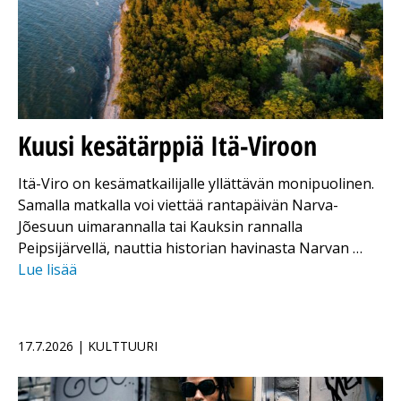
Kuusi kesätärppiä Itä-Viroon
Itä-Viro on kesämatkailijalle yllättävän monipuolinen.
Samalla matkalla voi viettää rantapäivän Narva-
Jõesuun uimarannalla tai Kauksin rannalla
Peipsijärvellä, nauttia historian havinasta Narvan …
Lue lisää
17.7.2026 | KULTTUURI