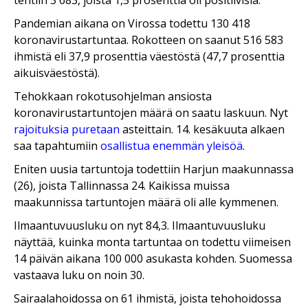
tehtiin 3 683, joista 1,5 prosenttia oli positiivisia.
Pandemian aikana on Virossa todettu 130 418
koronavirustartuntaa. Rokotteen on saanut 516 583
ihmistä eli 37,9 prosenttia väestöstä (47,7 prosenttia
aikuisväestöstä).
Tehokkaan rokotusohjelman ansiosta
koronavirustartuntojen määrä on saatu laskuun. Nyt
rajoituksia puretaan
asteittain. 14. kesäkuuta alkaen
saa tapahtumiin
osallistua enemmän yleisöä
.
Eniten uusia tartuntoja todettiin Harjun maakunnassa
(26), joista Tallinnassa 24. Kaikissa muissa
maakunnissa tartuntojen määrä oli alle kymmenen.
Ilmaantuvuusluku on nyt 84,3. Ilmaantuvuusluku
näyttää, kuinka monta tartuntaa on todettu viimeisen
14 päivän aikana 100 000 asukasta kohden. Suomessa
vastaava luku on noin 30.
Sairaalahoidossa on 61 ihmistä, joista tehohoidossa