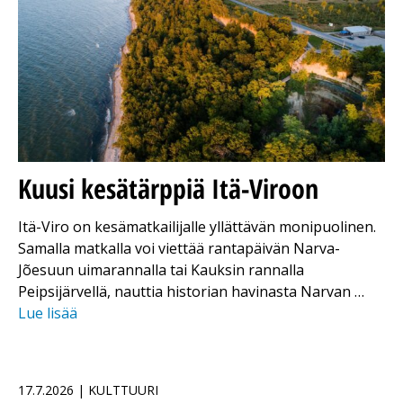
Kuusi kesätärppiä Itä-Viroon
Itä-Viro on kesämatkailijalle yllättävän monipuolinen.
Samalla matkalla voi viettää rantapäivän Narva-
Jõesuun uimarannalla tai Kauksin rannalla
Peipsijärvellä, nauttia historian havinasta Narvan …
Lue lisää
17.7.2026 | KULTTUURI