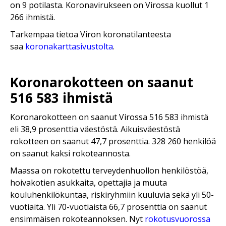
on 9 potilasta. Koronavirukseen on Virossa kuollut 1
266 ihmistä.
Tarkempaa tietoa Viron koronatilanteesta
saa
koronakarttasivustolta
.
Koronarokotteen on saanut
516 583 ihmistä
Koronarokotteen on saanut Virossa 516 583 ihmistä
eli 38,9 prosenttia väestöstä. Aikuisväestöstä
rokotteen on saanut 47,7 prosenttia. 328 260 henkilöä
on saanut kaksi rokoteannosta.
Maassa on rokotettu terveydenhuollon henkilöstöä,
hoivakotien asukkaita, opettajia ja muuta
kouluhenkilökuntaa, riskiryhmiin kuuluvia sekä yli 50-
vuotiaita. Yli 70-vuotiaista 66,7 prosenttia on saanut
ensimmäisen rokoteannoksen. Nyt
rokotusvuorossa