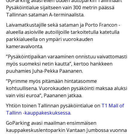
GoParking avasi eilen uuden autoparkin Tallinnaan.
Pysäköintialue sijaitseen vain 300 metrin päässä
Tallinnan sataman A-terminaalista.
Laivamatkustajille sekä sataman ja Porto Francon -
alueella asioiville autoilijoille tarkoitetulla katetulla
parkkialueella on ympäri vuorokauden
kameravalvonta.
”Pysäköintipaikan varaaminen onnistuu vaivattomasti
myös suomeksi netin kautta”, kertoo hankkeen
puuhamies Juha-Pekka Paananen.
”Pyrimme myös pitämään hintatasomme
kohtuullisena. Vuorokauden pysäköinti maksaa aluksi
vain viisi euroa”, Paananen jatkaa.
Yhtiön toinen Tallinnan pysäköintialue on
T1 Mall of
Tallinn -kauppakeskuksessa
.
GoParking avasi maailman ensimmäisen
kauppakeskuslentoparkin Vantaan Jumbossa vuonna