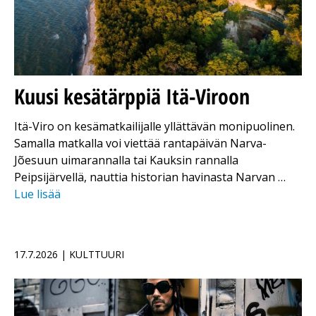
Kuusi kesätärppiä Itä-Viroon
Itä-Viro on kesämatkailijalle yllättävän monipuolinen.
Samalla matkalla voi viettää rantapäivän Narva-
Jõesuun uimarannalla tai Kauksin rannalla
Peipsijärvellä, nauttia historian havinasta Narvan …
Lue lisää
17.7.2026 | KULTTUURI