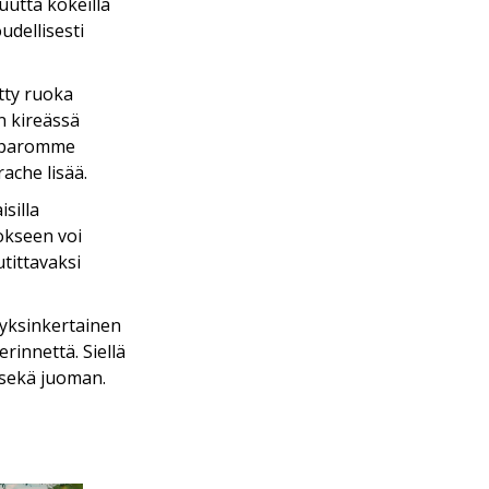
suutta kokeilla
udellisesti
tty ruoka
n kireässä
Saparomme
ache lisää.
silla
okseen voi
tittavaksi
 yksinkertainen
rinnettä. Siellä
n sekä juoman.