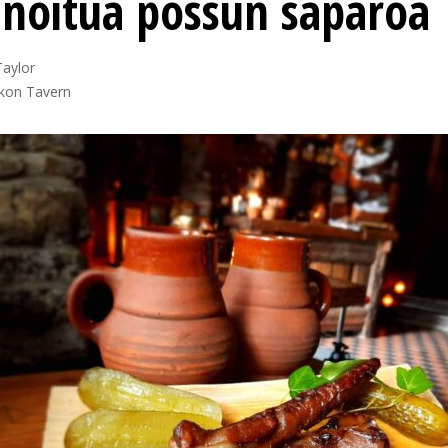
noitua possun saparoa
aylor 

akon Tavern