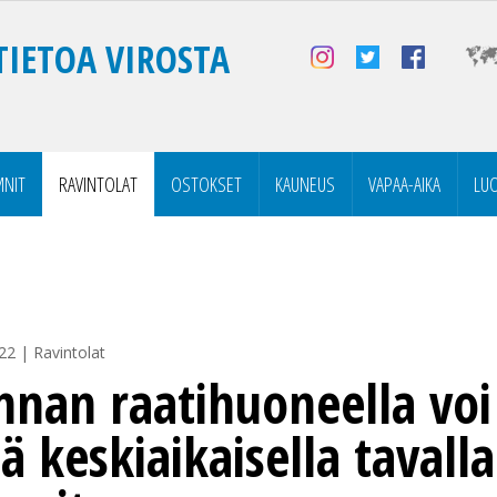
TIETOA VIROSTA
NIT
RAVINTOLAT
OSTOKSET
KAUNEUS
VAPAA-AIKA
LU
22 | Ravintolat
innan raatihuoneella voi
ä keskiaikaisella tavalla