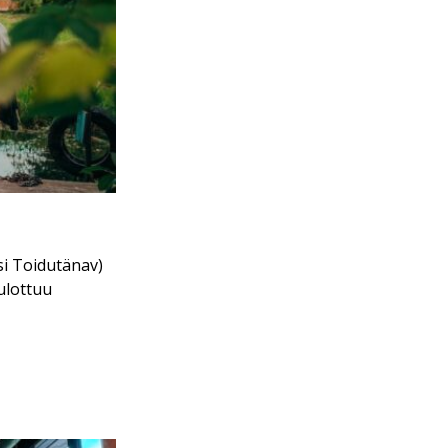
si Toidutänav)
ulottuu