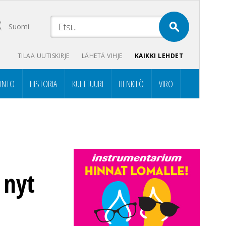
Suomi
TILAA UUTISKIRJE
LÄHETÄ VIHJE
KAIKKI LEHDET
ONTO
HISTORIA
KULTTUURI
HENKILÖ
VIRO
 nyt