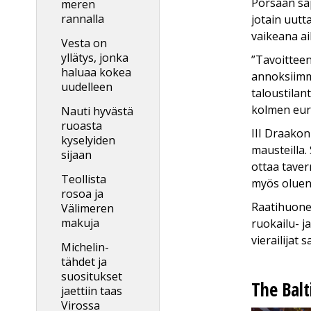
Porsaan sapa
meren
rannalla
jotain uutt
vaikeana ai
Vesta on
yllätys, jonka
”Tavoitteen
haluaa kokea
annoksiimme
uudelleen
taloustila
kolmen euro
Nauti hyvästä
ruoasta
III Draakon
kyselyiden
mausteilla.
sijaan
ottaa taver
Teollista
myös oluen
rosoa ja
Raatihuonee
Välimeren
makuja
ruokailu- j
vierailijat
Michelin-
tähdet ja
suositukset
The Balt
jaettiin taas
Virossa