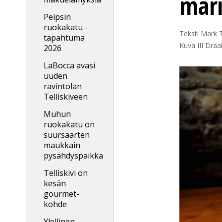
mari
Peipsin
ruokakatu -
Teksti Mark T
tapahtuma
Kuva III Dra
2026
LaBocca avasi
uuden
ravintolan
Telliskiveen
Muhun
ruokakatu on
suursaarten
maukkain
pysähdyspaikka
Telliskivi on
kesän
gourmet-
kohde
Ylellinen