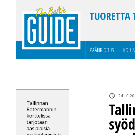
TUORETTA 
PÄÄKIRJOITUS
KOLUM
24.10.20
Tallinnan
Tall
Rotermannin
korttelissa
syöd
tarjotaan
aasialaisia
makuelämyksiä