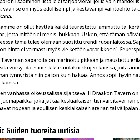
ron lisääminen listalle ei tarjoa vierailijoille vain mahdolli
a, vaan se on myös edullisempi ja kestävämpi vaihtoehto talo
kana.
amme on ollut käyttää kaikki teurastettu, ammuttu tai kerä
, jotta mitään ei menisi hukkaan. Uskon, että tämän päivä
nteessa tämä tulee olemaan suosittu trendi ruoanlaitossa. 
n hinta ei varmasti myös vie ketään vararikkoon”, Feuerspr
 Tavernan saparoita on marinoitu pitkään ja maustettu erilai
 Sitä voi syödä esimerkiksi suolakurkkujen kanssa, joita ann
nan tynnyristä niin paljon kuin haluaa. Annos sopii hyvin nau
 kanssa.
n vanhassa oikeussalissa sijaitseva III Draakon Tavern on
a juomapaikka, joka jatkaa keskiaikaisen tienvarsitavernan pe
 saavat nopean ja edullisen keskiaikaisen aterian tai välipala
ic Guiden tuoreita uutisia