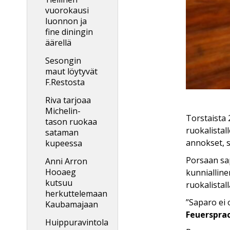
vuorokausi
luonnon ja
fine diningin
äärellä
Sesongin
maut löytyvät
F.Restosta
Riva tarjoaa
Michelin-
Torstaista 
tason ruokaa
ruokalistal
sataman
annokset, 
kupeessa
Porsaan sap
Anni Arron
Hooaeg
kunnialline
kutsuu
ruokalistall
herkuttelemaan
”Saparo ei 
Kaubamajaan
Feuerspra
Huippuravintola