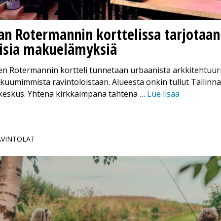
nan Rotermannin korttelissa tarjotaan
aisia makuelämyksiä
nen Rotermannin kortteli tunnetaan urbaanista arkkitehtuuri
uumimmista ravintoloistaan. Alueesta onkin tullut Tallinna
 keskus. Yhtenä kirkkaimpana tähtenä …
Lue lisää
RAVINTOLAT