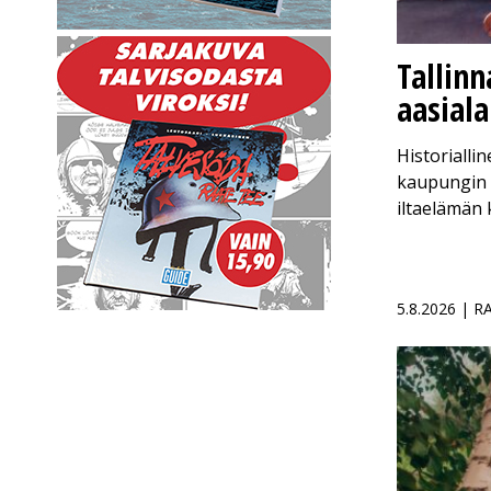
Tallin
aasial
Historialli
kaupungin k
iltaelämän
5.8.2026 | 