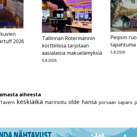
kuvien
Peipsin ruo
Tallinnan Rotermannin
Tartuff 2026
tapahtuma
korttelissa tarjotaan
5.8.2026
aasialaisia makuelämyksiä
6.8.2026
cebook
Messenger
samasta aiheesta
keskiaika
olde hansa
marinoitu
 Tavern
porsaan saparo