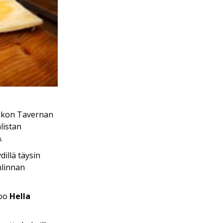
aakon Tavernan
listan
.
illä täysin
hlinnan
noo
Hella