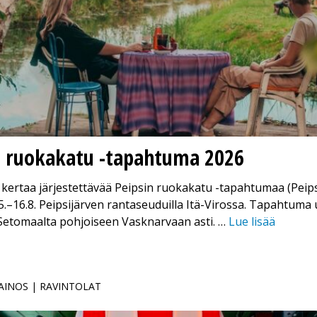
n ruokakatu -tapahtuma 2026
kertaa järjestettävää Peipsin ruokakatu -tapahtumaa (Peip
5.–16.8. Peipsijärven rantaseuduilla Itä-Virossa. Tapahtuma 
 Setomaalta pohjoiseen Vasknarvaan asti. …
Lue lisää
MAINOS | RAVINTOLAT