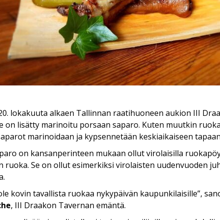
20. lokakuuta alkaen Tallinnan raatihuoneen aukion III Dr
le on lisätty marinoitu porsaan saparo. Kuten muutkin ruoka
saparot marinoidaan ja kypsennetään keskiaikaiseen tapaan
aro on kansanperinteen mukaan ollut virolaisilla ruokapöyd
n ruoka. Se on ollut esimerkiksi virolaisten uudenvuoden ju
a.
ole kovin tavallista ruokaa nykypäivän kaupunkilaisille”, sa
che
, III Draakon Tavernan emäntä.