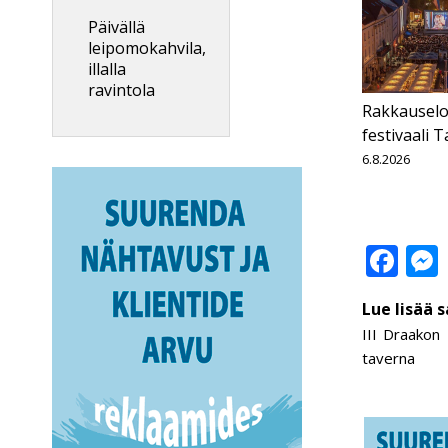
Päivällä
leipomokahvila,
illalla
ravintola
Rakkauselo
festivaali 
6.8.2026
Fa
Lue lisää 
III Draakon
taverna