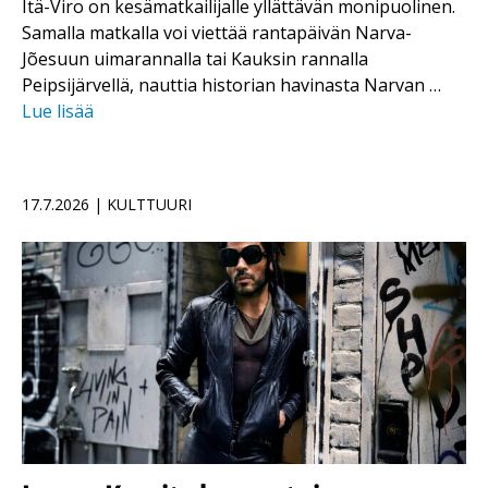
Itä-Viro on kesämatkailijalle yllättävän monipuolinen.
Samalla matkalla voi viettää rantapäivän Narva-
Jõesuun uimarannalla tai Kauksin rannalla
Peipsijärvellä, nauttia historian havinasta Narvan …
Lue lisää
17.7.2026 | KULTTUURI