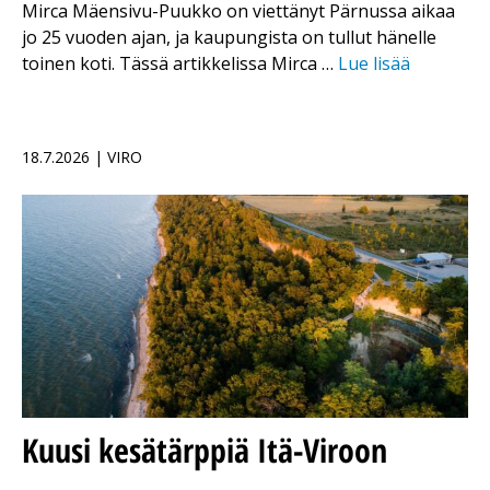
Mirca Mäensivu-Puukko on viettänyt Pärnussa aikaa
jo 25 vuoden ajan, ja kaupungista on tullut hänelle
toinen koti. Tässä artikkelissa Mirca …
Lue lisää
18.7.2026 | VIRO
Kuusi kesätärppiä Itä-Viroon