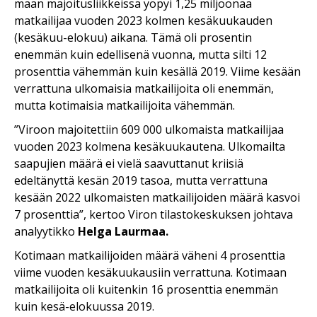
maan majoitusliikkeissä yöpyi 1,25 miljoonaa
matkailijaa vuoden 2023 kolmen kesäkuukauden
(kesäkuu-elokuu) aikana. Tämä oli prosentin
enemmän kuin edellisenä vuonna, mutta silti 12
prosenttia vähemmän kuin kesällä 2019. Viime kesään
verrattuna ulkomaisia ​​matkailijoita oli enemmän,
mutta kotimaisia ​​matkailijoita vähemmän.
”Viroon majoitettiin 609 000 ulkomaista matkailijaa
vuoden 2023 kolmena kesäkuukautena. Ulkomailta
saapujien määrä ei vielä saavuttanut kriisiä
edeltänyttä kesän 2019 tasoa, mutta verrattuna
kesään 2022 ulkomaisten matkailijoiden määrä kasvoi
7 prosenttia”, kertoo Viron tilastokeskuksen johtava
analyytikko
Helga Laurmaa.
Kotimaan matkailijoiden määrä väheni 4 prosenttia
viime vuoden kesäkuukausiin verrattuna. Kotimaan
matkailijoita oli kuitenkin 16 prosenttia enemmän
kuin kesä-elokuussa 2019.