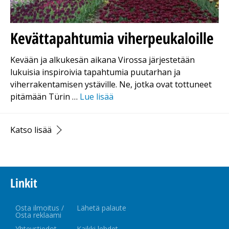
Kevättapahtumia viherpeukaloille
Kevään ja alkukesän aikana Virossa järjestetään
lukuisia inspiroivia tapahtumia puutarhan ja
viherrakentamisen ystäville. Ne, jotka ovat tottuneet
pitämään Türin …
Lue lisää
Katso lisää
Linkit
Osta ilmoitus /
Lähetä palaute
Osta reklaami
Yhteystiedot
Kaikki lehdet