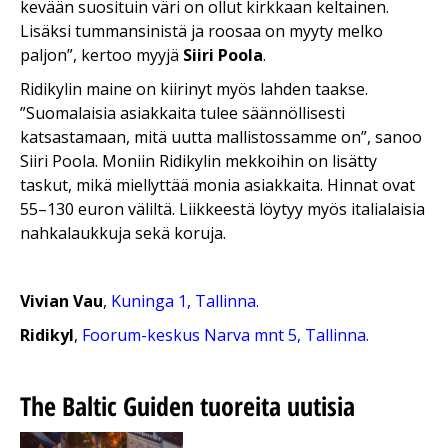
kevään suosituin väri on ollut kirkkaan keltainen.
Lisäksi tummansinistä ja roosaa on myyty melko
paljon”, kertoo myyjä
Siiri Poola
.
Ridikylin maine on kiirinyt myös lahden taakse.
”Suomalaisia asiakkaita tulee säännöllisesti
katsastamaan, mitä uutta mallistossamme on”, sanoo
Siiri Poola. Moniin Ridikylin mekkoihin on lisätty
taskut, mikä miellyttää monia asiakkaita. Hinnat ovat
55–130 euron väliltä. Liikkeestä löytyy myös italialaisia
nahkalaukkuja sekä koruja.
Vivian Vau
,
Kuninga 1, Tallinna.
Ridikyl
,
Foorum-keskus Narva mnt 5, Tallinna.
The Baltic Guiden tuoreita uutisia