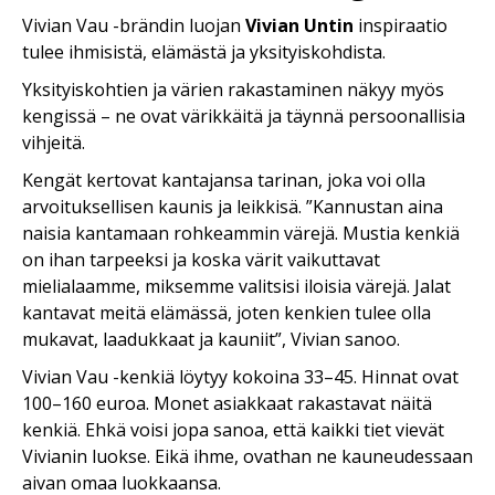
Vivian Vau
-brändin luojan
Vivian Untin
inspiraatio
tulee ihmisistä, elämästä ja yksityiskohdista.
Yksityiskohtien ja värien rakastaminen näkyy myös
kengissä – ne ovat värikkäitä ja täynnä persoonallisia
vihjeitä.
Kengät kertovat kantajansa tarinan, joka voi olla
arvoituksellisen kaunis ja leikkisä. ”Kannustan aina
naisia kantamaan rohkeammin värejä. Mustia kenkiä
on ihan tarpeeksi ja koska värit vaikuttavat
mielialaamme, miksemme valitsisi iloisia värejä. Jalat
kantavat meitä elämässä, joten kenkien tulee olla
mukavat, laadukkaat ja kauniit”, Vivian sanoo.
Vivian Vau -kenkiä löytyy kokoina 33–45. Hinnat ovat
100–160 euroa. Monet asiakkaat rakastavat näitä
kenkiä. Ehkä voisi jopa sanoa, että kaikki tiet vievät
Vivianin luokse. Eikä ihme, ovathan ne kauneudessaan
aivan omaa luokkaansa.