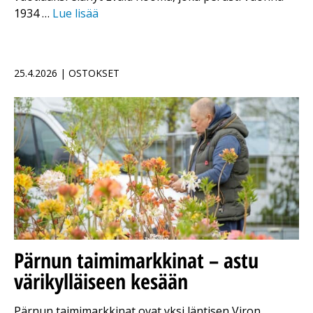
1934 …
Lue lisää
25.4.2026 | OSTOKSET
Pärnun taimimarkkinat – astu
värikylläiseen kesään
Pärnun taimimarkkinat ovat yksi läntisen Viron