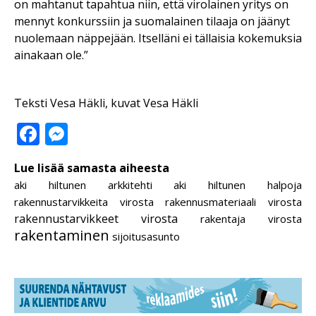
on mahtanut tapahtua niin, että virolainen yritys on
mennyt konkurssiin ja suomalainen tilaaja on jäänyt
nuolemaan näppejään. Itselläni ei tällaisia kokemuksia
ainakaan ole.”
Teksti Vesa Häkli, kuvat Vesa Häkli
Facebook
Messenger
Lue lisää samasta aiheesta
aki hiltunen
arkkitehti aki hiltunen
halpoja
rakennustarvikkeita virosta
rakennusmateriaali virosta
rakennustarvikkeet virosta
rakentaja virosta
rakentaminen
sijoitusasunto