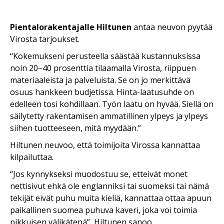
Pientalorakentajalle Hiltunen
antaa neuvon pyytää
Virosta tarjoukset.
“Kokemukseni perusteella säästää kustannuksissa
noin 20–40 prosenttia tilaamalla Virosta, riippuen
materiaaleista ja palveluista. Se on jo merkittävä
osuus hankkeen budjetissa. Hinta-laatusuhde on
edelleen tosi kohdillaan. Työn laatu on hyvää. Siellä on
säilytetty rakentamisen ammatillinen ylpeys ja ylpeys
siihen tuotteeseen, mitä myydään.”
Hiltunen neuvoo, että toimijoita Virossa kannattaa
kilpailuttaa.
“Jos kynnykseksi muodostuu se, etteivät monet
nettisivut ehkä ole englanniksi tai suomeksi tai nämä
tekijät eivät puhu muita kieliä, kannattaa ottaa apuun
paikallinen suomea puhuva kaveri, joka voi toimia
pikkuisen välikätenä”, Hiltunen sanoo.