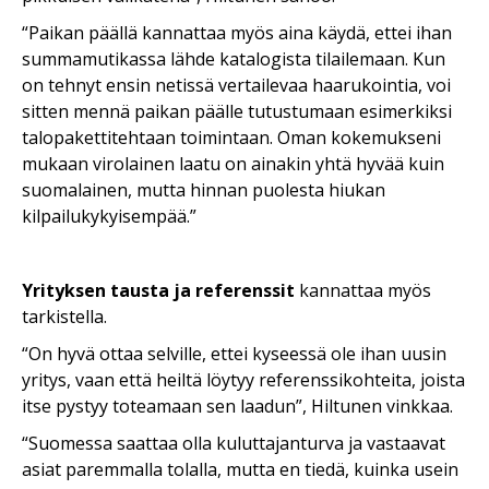
“Paikan päällä kannattaa myös aina käydä, ettei ihan
summamutikassa lähde katalogista tilailemaan. Kun
on tehnyt ensin netissä vertailevaa haarukointia, voi
sitten mennä paikan päälle tutustumaan esimerkiksi
talopakettitehtaan toimintaan. Oman kokemukseni
mukaan virolainen laatu on ainakin yhtä hyvää kuin
suomalainen, mutta hinnan puolesta hiukan
kilpailukykyisempää.”
Yrityksen tausta ja referenssit
kannattaa myös
tarkistella.
“On hyvä ottaa selville, ettei kyseessä ole ihan uusin
yritys, vaan että heiltä löytyy referenssikohteita, joista
itse pystyy toteamaan sen laadun”, Hiltunen vinkkaa.
“Suomessa saattaa olla kuluttajanturva ja vastaavat
asiat paremmalla tolalla, mutta en tiedä, kuinka usein