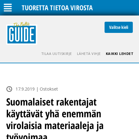
TUORETTA TIETOA VIROSTA
Valitse kieli
TILAA UUTISKIRJE
LÄHETÄ VIHJE
KAIKKI LEHDET
17.9.2019 | Ostokset
Suomalaiset rakentajat
käyttävät yhä enemmän
virolaisia materiaaleja ja
työvoimaa