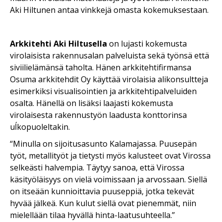
Aki Hiltunen antaa vinkkejä omasta kokemuksestaan.
Arkkitehti Aki Hiltusella
on lujasti kokemusta
virolaisista rakennusalan palveluista sekä työnsä että
siviilielämänsä taholta. Hänen arkkitehtifirmansa
Osuma arkkitehdit Oy käyttää virolaisia alikonsultteja
esimerkiksi visualisointien ja arkkitehtipalveluiden
osalta. Hänellä on lisäksi laajasti kokemusta
virolaisesta rakennustyön laadusta konttorinsa
uĺkopuoleltakin.
“Minulla on sijoitusasunto Kalamajassa. Puusepän
työt, metallityöt ja tietysti myös kalusteet ovat Virossa
selkeästi halvempia. Täytyy sanoa, että Virossa
käsityöläisyys on vielä voimissaan ja arvossaan. Siellä
on itseään kunnioittavia puuseppiä, jotka tekevät
hyvää jälkeä. Kun kulut siellä ovat pienemmät, niin
mielellään tilaa hyvällä hinta-laatusuhteella.”