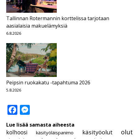
Tallinnan Rotermannin korttelissa tarjotaan
aasialaisia makuelämyksiä
6.8.2026
Peipsin ruokakatu -tapahtuma 2026
5.8.2026
Facebook
Messenger
Lue lisää samasta aiheesta
olut
käsityöolut
kolhoosi
käsityöläispanimo