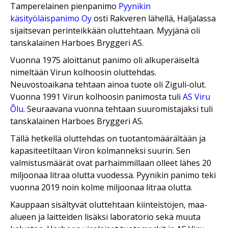
Tamperelainen pienpanimo
Pyynikin
käsityöläispanimo Oy
osti Rakveren lähellä, Haljalassa
sijaitsevan perinteikkään oluttehtaan. Myyjänä oli
tanskalainen Harboes Bryggeri AS.
Vuonna 1975 aloittanut panimo oli alkuperäiseltä
nimeltään Virun kolhoosin oluttehdas.
Neuvostoaikana tehtaan ainoa tuote oli Ziguli-olut.
Vuonna 1991 Virun kolhoosin panimosta tuli
AS Viru
Õlu
. Seuraavana vuonna tehtaan suuromistajaksi tuli
tanskalainen Harboes Bryggeri AS.
Tällä hetkellä oluttehdas on tuotantomäärältään ja
kapasiteetiltaan Viron kolmanneksi suurin. Sen
valmistusmäärät ovat parhaimmillaan olleet lähes 20
miljoonaa litraa olutta vuodessa. Pyynikin panimo teki
vuonna 2019 noin kolme miljoonaa litraa olutta.
Kauppaan sisältyvät oluttehtaan kiinteistöjen, maa-
alueen ja laitteiden lisäksi laboratorio sekä muuta