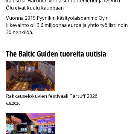
kalustoa. Harboen virolaiset tuotemerkit ja AS Viru
Õlu eivät kuulu kauppaan.
Vuonna 2019 Pyynikin käsityöläispanimo Oy:n
liikevaihto oli 3,6 miljoonaa euroa ja yhtiö työllisti noin
30 henkilöä.
The Baltic Guiden tuoreita uutisia
Rakkauselokuvien festivaali Tartuff 2026
6.8.2026