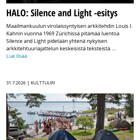
HALO: Silence and Light -esitys
Maailmankuulun virolaissyntyisen arkkitehdin Louis I.
Kahnin vuonna 1969 Zürichissä pitämää luentoa
Silence and Light pidetään yhtenä nykyisen
arkkitehtuuriajattelun keskeisistä teksteistä. …
Lue lisää
31.7.2026 | KULTTUURI