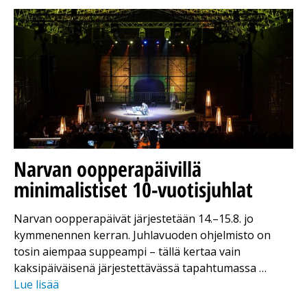
Narvan oopperapäivillä
minimalistiset 10-vuotisjuhlat
Narvan oopperapäivät järjestetään 14.–15.8. jo
kymmenennen kerran. Juhlavuoden ohjelmisto on
tosin aiempaa suppeampi – tällä kertaa vain
kaksipäiväisenä järjestettävässä tapahtumassa …
Lue lisää