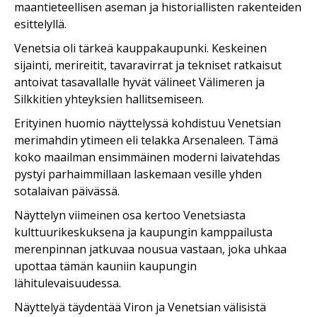
maantieteellisen aseman ja historiallisten rakenteiden
esittelyllä.
Venetsia oli tärkeä kauppakaupunki. Keskeinen
sijainti, merireitit, tavaravirrat ja tekniset ratkaisut
antoivat tasavallalle hyvät välineet Välimeren ja
Silkkitien yhteyksien hallitsemiseen.
Erityinen huomio näyttelyssä kohdistuu Venetsian
merimahdin ytimeen eli telakka Arsenaleen. Tämä
koko maailman ensimmäinen moderni laivatehdas
pystyi parhaimmillaan laskemaan vesille yhden
sotalaivan päivässä.
Näyttelyn viimeinen osa kertoo Venetsiasta
kulttuurikeskuksena ja kaupungin kamppailusta
merenpinnan jatkuvaa nousua vastaan, joka uhkaa
upottaa tämän kauniin kaupungin
lähitulevaisuudessa.
Näyttelyä täydentää Viron ja Venetsian välisistä