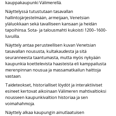
kauppakaupunki Välimerellä.
Näyttelyssä tutustutaan tasavallan
hallintojärjestelmään, armeijaan, Venetsian
yläluokkaan sekä tavalliseen kansaan ja heidän
tapoihinsa. Sota- ja talousmahti kukoisti 1200–1600-
luvuilla.
Näyttely antaa perusteellisen kuvan Venetsian
tasavallan noususta, kultakaudesta ja sitä
seuranneesta taantumasta, mutta myös nykyään
kaupunkia koettelevista haasteista eli kamppailusta
merenpinnan nousua ja massamatkailun haittoja
vastaan.
Taideteokset, historialliset löydöt ja interaktiiviset
esineet kertovat aikoinaan Välimeren mahtivaltioksi
nousseen kaupunkivaltion historiaa ja sen
voimahahmoja.
Näyttely alkaa kaupungin ainutlaatuisen