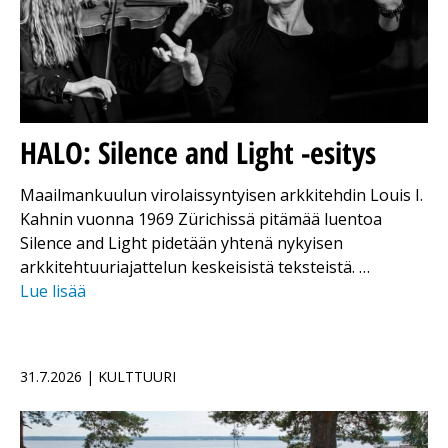
HALO: Silence and Light -esitys
Maailmankuulun virolaissyntyisen arkkitehdin Louis I.
Kahnin vuonna 1969 Zürichissä pitämää luentoa
Silence and Light pidetään yhtenä nykyisen
arkkitehtuuriajattelun keskeisistä teksteistä. …
Lue lisää
31.7.2026 | KULTTUURI