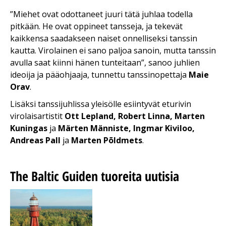
”Miehet ovat odottaneet juuri tätä juhlaa todella
pitkään. He ovat oppineet tansseja, ja tekevät
kaikkensa saadakseen naiset onnelliseksi tanssin
kautta. Virolainen ei sano paljoa sanoin, mutta tanssin
avulla saat kiinni hänen tunteitaan”, sanoo juhlien
ideoija ja pääohjaaja, tunnettu tanssinopettaja
Maie
Orav
.
Lisäksi tanssijuhlissa yleisölle esiintyvät eturivin
virolaisartistit
Ott Lepland, Robert Linna, Marten
Kuningas
ja
Märten Männiste, Ingmar Kiviloo,
Andreas Pall
ja
Marten Põldmets
.
The Baltic Guiden tuoreita uutisia