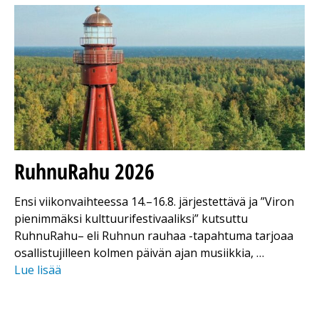
RuhnuRahu 2026
Ensi viikonvaihteessa 14.–16.8. järjestettävä ja ”Viron
pienimmäksi kulttuurifestivaaliksi” kutsuttu
RuhnuRahu– eli Ruhnun rauhaa -tapahtuma tarjoaa
osallistujilleen kolmen päivän ajan musiikkia, …
Lue lisää