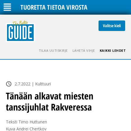
TUORETTA TIETOA VIROSTA
Valitse kieli
TILAA UUTISKIRJE
LÄHETÄ VIHJE
KAIKKI LEHDET
2.7.2022 | Kulttuuri
Tänään alkavat miesten
tanssijuhlat Rakveressa
Teksti Timo Huttunen

Kuva Andrei Chertkov