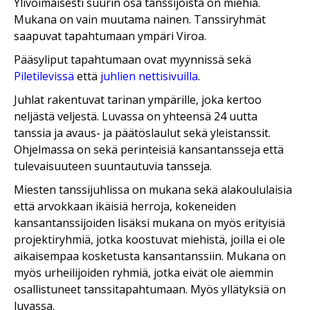
Ylivoimaisesti suurin osa tanssijoista on miehiä.
Mukana on vain muutama nainen. Tanssiryhmät
saapuvat tapahtumaan ympäri Viroa.
Pääsyliput tapahtumaan ovat myynnissä sekä
Piletilevissä
että
juhlien nettisivuilla
.
Juhlat rakentuvat tarinan ympärille, joka kertoo
neljästä veljestä. Luvassa on yhteensä 24 uutta
tanssia ja avaus- ja päätöslaulut sekä yleistanssit.
Ohjelmassa on sekä perinteisiä kansantansseja että
tulevaisuuteen suuntautuvia tansseja.
Miesten tanssijuhlissa on mukana sekä alakoululaisia ​​
että arvokkaan ikäisiä herroja, kokeneiden
kansantanssijoiden lisäksi mukana on myös erityisiä
projektiryhmiä, jotka koostuvat miehistä, joilla ei ole
aikaisempaa kosketusta kansantanssiin. Mukana on
myös urheilijoiden ryhmiä, jotka eivät ole aiemmin
osallistuneet tanssitapahtumaan. Myös yllätyksiä on
luvassa.