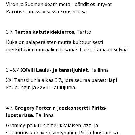
Viron ja Suomen death metal -bändit esiintyvät
Pärnussa massiivisessa konsertissa.
3.7.
Tarton katutaidekierros
, Tartto
Kuka on salaperäisten mutta kulttuurisesti
merkittävien muraalien takana? Tule ottamaan selvää!
3.–6.7.
XXVIII Laulu- ja tanssijuhlat
, Tallinna
XXI Tanssijuhla alkaa 3.7., jota seuraa paraati läpi
kaupungin ja XXVIII Laulujuhla.
4.7.
Gregory Porterin jazzkonsertti Pirita-
luostarissa
, Tallinna
Grammy-palkitun amerikkalaisen jazz- ja
soulmuusikon live-esiintyminen Pirita-luostarissa.