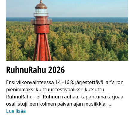
RuhnuRahu 2026
Ensi viikonvaihteessa 14.–16.8. järjestettävä ja ”Viron
pienimmäksi kulttuurifestivaaliksi” kutsuttu
RuhnuRahu– eli Ruhnun rauhaa -tapahtuma tarjoaa
osallistujilleen kolmen päivän ajan musiikkia, …
Lue lisää