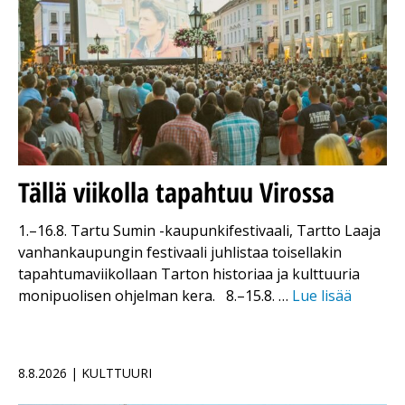
Tällä viikolla tapahtuu Virossa
1.–16.8. Tartu Sumin -kaupunkifestivaali, Tartto Laaja
vanhankaupungin festivaali juhlistaa toisellakin
tapahtumaviikollaan Tarton historiaa ja kulttuuria
monipuolisen ohjelman kera. 8.–15.8. …
Lue lisää
8.8.2026 | KULTTUURI