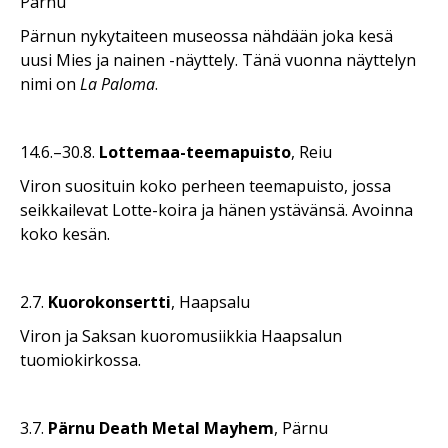
Pärnu
Pärnun nykytaiteen museossa nähdään joka kesä
uusi Mies ja nainen -näyttely. Tänä vuonna näyttelyn
nimi on
La Paloma
.
14.6.–30.8.
Lottemaa-teemapuisto
, Reiu
Viron suosituin koko perheen teemapuisto, jossa
seikkailevat Lotte-koira ja hänen ystävänsä. Avoinna
koko kesän.
2.7.
Kuorokonsertti
, Haapsalu
Viron ja Saksan kuoromusiikkia Haapsalun
tuomiokirkossa.
3.7.
Pärnu Death Metal Mayhem
, Pärnu