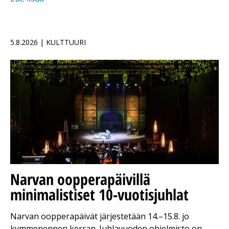
5.8.2026 | KULTTUURI
Narvan oopperapäivillä
minimalistiset 10-vuotisjuhlat
Narvan oopperapäivät järjestetään 14.–15.8. jo
kymmenennen kerran. Juhlavuoden ohjelmisto on