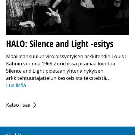
HALO: Silence and Light -esitys
Maailmankuulun virolaissyntyisen arkkitehdin Louis I.
Kahnin vuonna 1969 Zürichissä pitämää luentoa
Silence and Light pidetään yhtenä nykyisen
arkkitehtuuriajattelun keskeisistä teksteistä. …
Lue lisää
Katso lisää