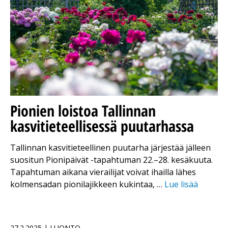
Pionien loistoa Tallinnan
kasvitieteellisessä puutarhassa
Tallinnan kasvitieteellinen puutarha järjestää jälleen
suositun Pionipäivät -tapahtuman 22.–28. kesäkuuta.
Tapahtuman aikana vierailijat voivat ihailla lähes
kolmensadan pionilajikkeen kukintaa, …
Lue lisää
27.2.2025 | LUONTO