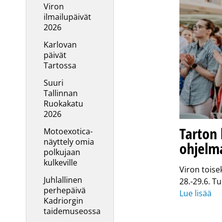
Viron
ilmailupäivät
2026
Karlovan
päivät
Tartossa
Suuri
Tallinnan
Ruokakatu
2026
Tarton
Motoexotica-
näyttely omia
ohjelm
polkujaan
kulkeville
Viron toise
Juhlallinen
28.-29.6. T
perhepäivä
Lue lisää
Kadriorgin
taidemuseossa