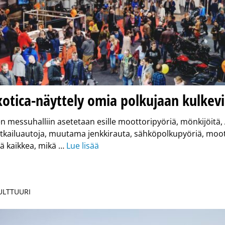
tica-näyttely omia polkujaan kulkevi
 messuhalliin asetetaan esille moottoripyöriä, mönkijöitä, 
tkailuautoja, muutama jenkkirauta, sähköpolkupyöriä, moot
ä kaikkea, mikä …
Lue lisää
KULTTUURI