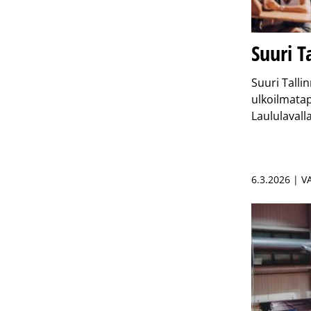
Suuri T
Suuri Talli
ulkoilmatap
Laululavall
6.3.2026 | 