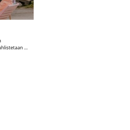
n
uhlistetaan …