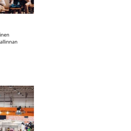
äinen
allinnan