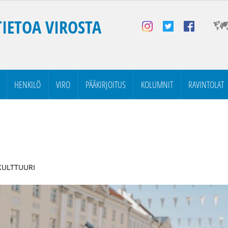
TIETOA VIROSTA
HENKILÖ
VIRO
PÄÄKIRJOITUS
KOLUMNIT
RAVINTOLAT
 KULTTUURI