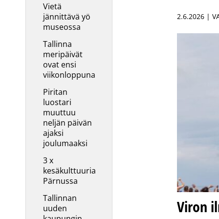
Vietä
jännittävä yö
2.6.2026 | 
museossa
Tallinna
meripäivät
ovat ensi
viikonloppuna
Piritan
luostari
muuttuu
neljän päivän
ajaksi
joulumaaksi
3 x
kesäkulttuuria
Pärnussa
Tallinnan
Viron i
uuden
kaupungin