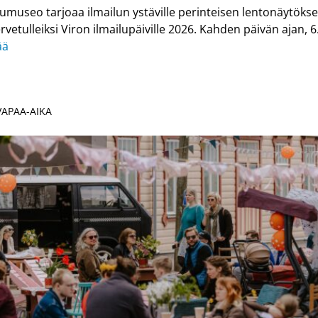
lumuseo tarjoaa ilmailun ystäville perinteisen lentonäytökse
tervetulleiksi Viron ilmailupäiville 2026. Kahden päivän ajan, 
ää
 VAPAA-AIKA