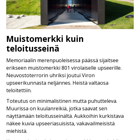
Muistomerkki kuin
teloitusseinä
Memoriaalin merenpuoleisessa päässä sijaitsee
erikseen muistomerkki 801 virolaiselle upseerille.
Neuvostoterrorin uhriksi joutui Viron
upseerikunnasta neljännes. Heistä valtaosa
teloitettiin.
Toteutus on minimalistinen mutta puhutteleva.
Muurissa on kuulanreikiä, jotka saavat sen
näyttämään teloitusseinältä. Aukkoihin kurkistava
näkee kuvia upseeriasuisista, vakavailmeisistä
miehistä.