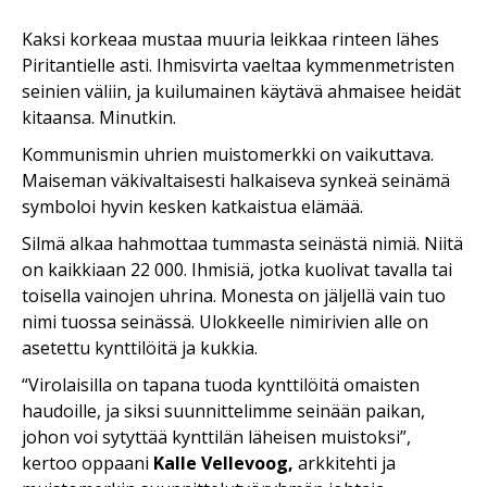
K
aksi korkeaa mustaa muuria leikkaa rinteen lähes
Piritantielle asti. Ihmisvirta vaeltaa kymmenmetristen
seinien väliin, ja kuilumainen käytävä ahmaisee heidät
kitaansa. Minutkin.
Kommunismin uhrien muistomerkki on vaikuttava.
Maiseman väkivaltaisesti halkaiseva synkeä seinämä
symboloi hyvin kesken katkaistua elämää.
Silmä alkaa hahmottaa tummasta seinästä nimiä. Niitä
on kaikkiaan 22 000. Ihmisiä, jotka kuolivat tavalla tai
toisella vainojen uhrina. Monesta on jäljellä vain tuo
nimi tuossa seinässä. Ulokkeelle nimirivien alle on
asetettu kynttilöitä ja kukkia.
“Virolaisilla on tapana tuoda kynttilöitä omaisten
haudoille, ja siksi suunnittelimme seinään paikan,
johon voi sytyttää kynttilän läheisen muistoksi”,
kertoo oppaani
Kalle Vellevoog,
arkkitehti ja