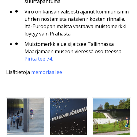
suurtapahtuma.
Viro on kansainvälisesti ajanut kommunismin
uhrien nostamista natsien rikosten rinnalle.
Itä-Euroopan maista vastaava muistomerkki
löytyy vain Prahasta.
Muistomerkkialue sijaitsee Tallinnassa
Maarjamäen museon vieressä osoitteessa
Pirita tee 74.
Lisätietoja
memoriaal.ee