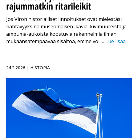
rajummatkin ritarileikit
Jos Viron historialliset linnoitukset ovat mielestäsi
nähtävyyksinä museomaisen ikäviä, kivimuureista ja
ampuma-aukoista koostuvia rakennelmia ilman
mukaansatempaavaa sisältöä, emme voi …
Lue lisää
24.2.2026 | HISTORIA