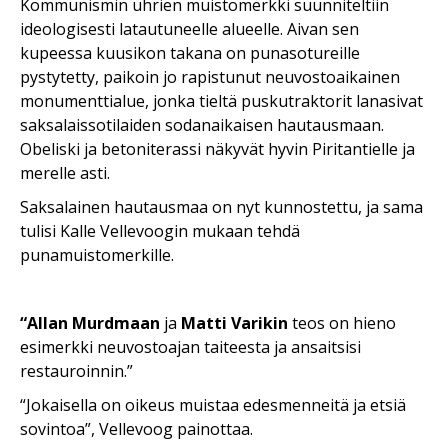
Kommunismin uhrien muistomerkki suunniteltiin
ideologisesti latautuneelle alueelle. Aivan sen
kupeessa kuusikon takana on punasotureille
pystytetty, paikoin jo rapistunut neuvostoaikainen
monumenttialue, jonka tieltä puskutraktorit lanasivat
saksalaissotilaiden sodanaikaisen hautausmaan.
Obeliski ja betoniterassi näkyvät hyvin Piritantielle ja
merelle asti.
Saksalainen hautausmaa on nyt kunnostettu, ja sama
tulisi Kalle Vellevoogin mukaan tehdä
punamuistomerkille.
“Allan Murdmaan
ja
Matti Varikin
teos on hieno
esimerkki neuvostoajan taiteesta ja ansaitsisi
restauroinnin.”
“Jokaisella on oikeus muistaa edesmenneitä ja etsiä
sovintoa”, Vellevoog painottaa.