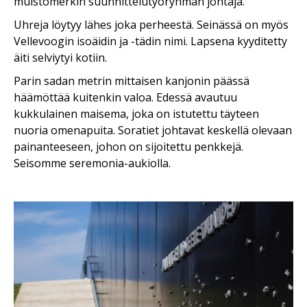
muistomerkin suunnittelutyöryhmän johtaja.
Uhreja löytyy lähes joka perheestä. Seinässä on myös
Vellevoogin isoäidin ja -tädin nimi. Lapsena kyyditetty
äiti selviytyi kotiin.
Parin sadan metrin mittaisen kanjonin päässä
häämöttää kuitenkin valoa. Edessä avautuu
kukkulainen maisema, joka on istutettu täyteen
nuoria omenapuita. Soratiet johtavat keskellä olevaan
painanteeseen, johon on sijoitettu penkkejä.
Seisomme seremonia-aukiolla.