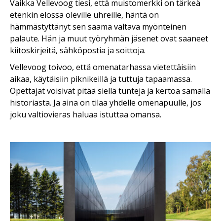
Vaikka Vellevoog tiesi, että muistomerkki on tärkeä
etenkin elossa oleville uhreille, häntä on
hämmästyttänyt sen saama valtava myönteinen
palaute. Hän ja muut työryhmän jäsenet ovat saaneet
kiitoskirjeitä, sähköpostia ja soittoja.
Vellevoog toivoo, että omenatarhassa vietettäisiin
aikaa, käytäisiin piknikeillä ja tuttuja tapaamassa.
Opettajat voisivat pitää siellä tunteja ja kertoa samalla
historiasta. Ja aina on tilaa yhdelle omenapuulle, jos
joku valtiovieras haluaa istuttaa omansa.