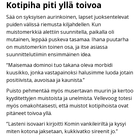
Kotipiha piti yllä toivoa
Sää on syksyisen aurinkoinen, lapset juoksentelevat
puiden välissä riemusta kiljahdellen. Kun
muistomerkkiä alettiin suunnitella, paikalla oli
mutainen, leppää puskeva tasamaa. Ihana puutarha
on muistomerkin toinen osa, ja itse asiassa
suunnittelutiimin ensimmäinen idea.
“Maisemaa dominoi tuo takana oleva morbidi
kuusikko, jonka vastapainoksi halusimme luoda jotain
positiivista, auvoisaa ja kaunista.”
Puisto pehmentää myös musertavan muurin ja kertoo
kyyditettyjen muistoista ja unelmista. Vellevoog totesi
myös omakohtaisesti, että muistot kotipihoista ovat
pitäneet toivoa yllä.
“Lasteni isovaari kirjoitti Komin vankileiriltä ja kysyi
miten kotona jaksetaan, kukkivatko sireenit jo.”