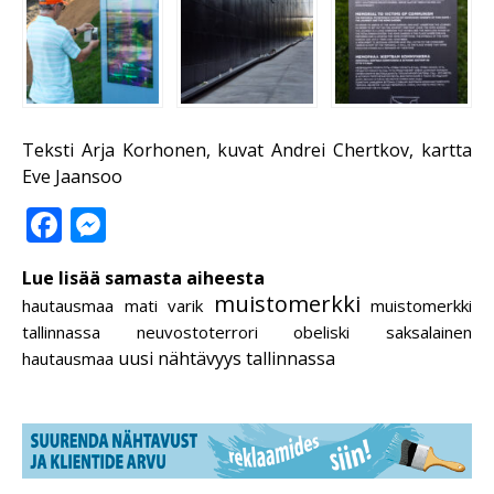
Teksti Arja Korhonen, kuvat Andrei Chertkov, kartta
Eve Jaansoo
Facebook
Messenger
Lue lisää samasta aiheesta
muistomerkki
hautausmaa
mati varik
muistomerkki
tallinnassa
neuvostoterrori
obeliski
saksalainen
uusi nähtävyys tallinnassa
hautausmaa