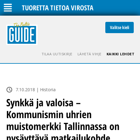
TUORETTA TIETOA VIROSTA
Valitse kieli
TILAA UUTISKIRJE
LÄHETÄ VIHJE
KAIKKI LEHDET
7.10.2018 | Historia
Synkkä ja valoisa –
Kommunismin uhrien
muistomerkki Tallinnassa on
pysäyttävä matkailukohde