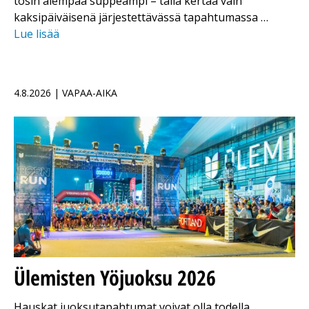
tosin aiempaa suppeampi – tällä kertaa vain
kaksipäiväisenä järjestettävässä tapahtumassa …
Lue lisää
4.8.2026 | VAPAA-AIKA
Ülemisten Yöjuoksu 2026
Hauskat juoksutapahtumat voivat olla todella….