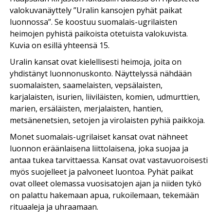
valokuvanäyttely ”Uralin kansojen pyhät paikat
luonnossa”. Se koostuu suomalais-ugrilaisten
heimojen pyhistä paikoista otetuista valokuvista.
Kuvia on esillä yhteensä 15.
Uralin kansat ovat kielellisesti heimoja, joita on
yhdistänyt luonnonuskonto. Näyttelyssä nähdään
suomalaisten, saamelaisten, vepsälaisten,
karjalaisten, isurien, liiviläisten, komien, udmurttien,
marien, ersäläisten, merjalaisten, hantien,
metsänenetsien, setojen ja virolaisten pyhiä paikkoja.
Monet suomalais-ugrilaiset kansat ovat nähneet
luonnon eräänlaisena liittolaisena, joka suojaa ja
antaa tukea tarvittaessa. Kansat ovat vastavuoroisesti
myös suojelleet ja palvoneet luontoa. Pyhät paikat
ovat olleet olemassa vuosisatojen ajan ja niiden tykö
on palattu hakemaan apua, rukoilemaan, tekemään
rituaaleja ja uhraamaan.