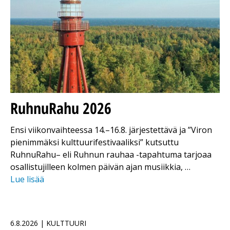
RuhnuRahu 2026
Ensi viikonvaihteessa 14.–16.8. järjestettävä ja ”Viron
pienimmäksi kulttuurifestivaaliksi” kutsuttu
RuhnuRahu– eli Ruhnun rauhaa -tapahtuma tarjoaa
osallistujilleen kolmen päivän ajan musiikkia, …
Lue lisää
6.8.2026 | KULTTUURI