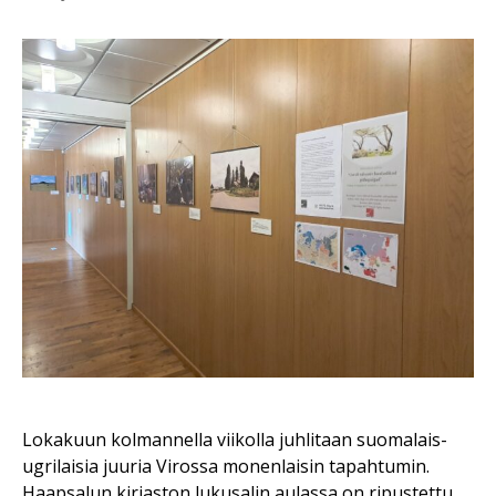
Lokakuun kolmannella viikolla juhlitaan suomalais-
ugrilaisia juuria Virossa monenlaisin tapahtumin.
Haapsalun kirjaston lukusalin aulassa on ripustettu