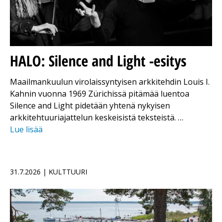
HALO: Silence and Light -esitys
Maailmankuulun virolaissyntyisen arkkitehdin Louis I.
Kahnin vuonna 1969 Zürichissä pitämää luentoa
Silence and Light pidetään yhtenä nykyisen
arkkitehtuuriajattelun keskeisistä teksteistä. …
Lue lisää
31.7.2026 | KULTTUURI