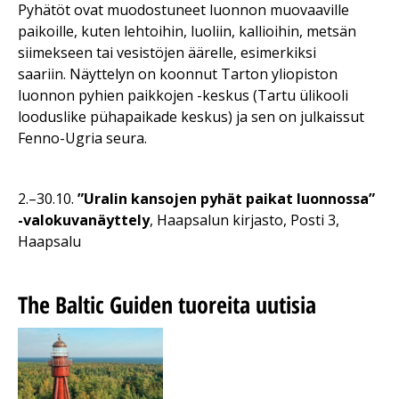
Pyhätöt ovat muodostuneet luonnon muovaaville
paikoille, kuten lehtoihin, luoliin, kallioihin, metsän
siimekseen tai vesistöjen äärelle, esimerkiksi
saariin. Näyttelyn on koonnut Tarton yliopiston
luonnon pyhien paikkojen -keskus (
Tartu ülikooli
looduslike pühapaikade keskus)
ja sen on julkaissut
Fenno-Ugria seura.
2.–30.10.
”Uralin kansojen pyhät paikat luonnossa”
-valokuvanäyttely
, Haapsalun kirjasto, Posti 3,
Haapsalu
The Baltic Guiden tuoreita uutisia