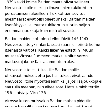
1939 kaikki kolme Baltian maata olivat sallineet
Neuvostoliitolle meri- ja ilmavoimien tukikohtien
perustamisen alueilleen. Tukikohtien sovitut
miesmäärät eivät olisi olleet uhaksi Baltian maiden
itsenäisyyksille, mutta tukikohtiin tuotiin paljon
enemmän joukkoja kuin mitä oli sovittu.
Baltian maiden kohtalon kellot löivät 14.6.1940.
Neuvostoliitto yksinkertaisesti saarsi eli piiritti kolme
itsenäistä valtiota. Kaikki liikenne estettiin.
Muun
muassa Virosta Suomeen matkalla ollut Aeron
matkustajakone Kaleva ammuttiin alas.
Neuvostoliitto esitti kaikille Baltian maille
uhkavaatimukset, että jos hallitukset eivät vaihdu
Neuvostoliitolle myönteisemmiksi ja jos lisäjoukkoja ei
saa tulla maahan, niin alkaa sota. Liettua miehitettiin
15.6., Latvia ja Viro 17.6.
Virossa kuten muissakin Baltian maissa pidettiin
neuvostovaalit ja uusi neuvostoparlamentti anoi