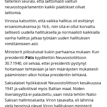
tietenkin seurasi, että laittomasti valitun
neuvostoparlamentin kaikki päätökset olivat
laittomia.
Virossa katsottiin, että vaikka hallitus oli esittänyt
eroanomuksensa jo 16.6., niin sitä ei ollut korvattu
laillisesti uudella hallituksella ja normaalisti kaikkialla
vanha hallitus jatkaa työtään uuden hallituksen
nimittämiseen asti.
Ministerit piiloutuivat kukin parhaansa mukaan. Kun
presidentti
Päts
kyyditettiin Neuvostoliittoon
30.7.1940, oli selvää, ettei presidentti pystynyt
hoitamaan tehtäviään ja lain määräysten mukaisesti
pääministeri alkoi hoitaa presidentin tehtäviä.
Saksalaiset hyökkäsivät Neuvostoliittoon kesäkuussa
1941 ja valloittivat myös Baltian maat. Niiden
itsenäisyyttä ei palautettu ,vaan niistä tehtiin Natsi-
Saksan hallintoalueita. Viron tasavalta, eli lähinnä
vielä hengissä olevat Viron hallituksen ministerit,