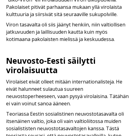
Pakolaiset pitivät parhaansa mukaan yllä virolaista
kulttuuria ja siirsivät sitä seuraaville sukupolville.
Viron tasavalta oli siis jäänyt henkiin, niin valtiollisen
jatkuvuuden ja laillisuuden kautta kuin myös
kotimaana pakolaisten mielissä ja keskuudessa.
Neuvosto-Eesti säilytti
virolaisuutta
Virolaiset eivät olleet mitään internationalisteja. He
eivät halunneet sulautua suureen
neuvostoperheeseen, vaan pysyä virolaisina. Tätähän
ei vain voinut sanoa ääneen.
Teoriassa Eestin sosialistinen neuvostotasavalta oli
itsenäinen valtio, joka oli vain valtioliitossa muiden
sosialististen neuvostotasavaltojen kanssa. Tästä
teoriasta seurasi, että neuvostotasavalloilla, kuten