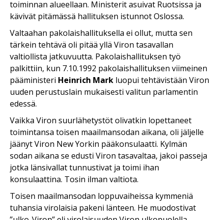
toiminnan alueellaan. Ministerit asuivat Ruotsissa ja
kävivät pitämässä hallituksen istunnot Oslossa.
Valtaahan pakolaishallituksella ei ollut, mutta sen
tärkein tehtävä oli pitää yllä Viron tasavallan
valtiollista jatkuvuutta. Pakolaishallituksen työ
palkittiin, kun 7.10.1992 pakolaishallituksen viimeinen
pääministeri
Heinrich Mark
luopui tehtävistään Viron
uuden perustuslain mukaisesti valitun parlamentin
edessä.
Vaikka Viron suurlähetystöt olivatkin lopettaneet
toimintansa toisen maailmansodan aikana, oli jäljelle
jäänyt Viron New Yorkin pääkonsulaatti. Kylmän
sodan aikana se edusti Viron tasavaltaa, jakoi passeja
jotka länsivallat tunnustivat ja toimi ihan
konsulaattina. Tosin ilman valtiota.
Toisen maailmansodan loppuvaiheissa kymmeniä
tuhansia virolaisia pakeni länteen. He muodostivat
”ulko-Viron” eli virolaisuuden Viron ulkopuolella.