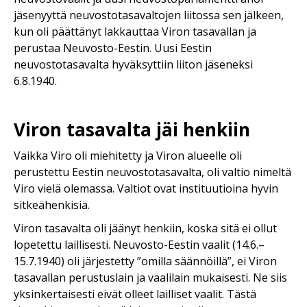
jäsenyyttä neuvostotasavaltojen liitossa sen jälkeen,
kun oli päättänyt lakkauttaa Viron tasavallan ja
perustaa Neuvosto-Eestin. Uusi Eestin
neuvostotasavalta hyväksyttiin liiton jäseneksi
6.8.1940.
Viron tasavalta jäi henkiin
Vaikka Viro oli miehitetty ja Viron alueelle oli
perustettu Eestin neuvostotasavalta, oli valtio nimeltä
Viro vielä olemassa. Valtiot ovat instituutioina hyvin
sitkeähenkisiä.
Viron tasavalta oli jäänyt henkiin, koska sitä ei ollut
lopetettu laillisesti. Neuvosto-Eestin vaalit (14.6.–
15.7.1940) oli järjestetty ”omilla säännöillä”, ei Viron
tasavallan perustuslain ja vaalilain mukaisesti. Ne siis
yksinkertaisesti eivät olleet lailliset vaalit. Tästä