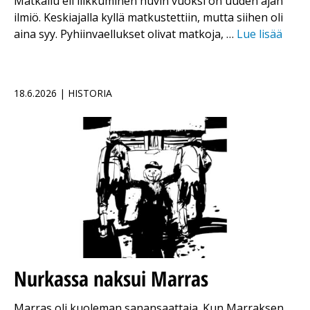
Matkailu eli liikkuminen huvin vuoksi on uuden ajan
ilmiö. Keskiajalla kyllä matkustettiin, mutta siihen oli
aina syy. Pyhiinvaellukset olivat matkoja, …
Lue lisää
18.6.2026 | HISTORIA
Nurkassa naksui Marras
Marras oli kuoleman sanansaattaja. Kun Marraksen