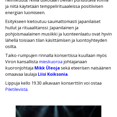
helmikuuta. Niillä uskotaan olevan puhdistava voima
ja niitä käytetään temppelirituaaleissa positiivisen
energian luomiseen.
Esitykseen kietoutuu saumattomasti japanilaiset
huilut ja rituaalitanssi.
Japanilainen ja
pohjoismaalainen musiikki ja luonteenlaatu ovat hyvin
lähellä toisiaan tilan käsittämisen ja luontoyhteyden
osilta
.
Taiko-rumpujen rinnalla konsertissa kuullaan myös
Viron kansallista
mieskuoroa
johtajanaan
kuoronjohtaja
Mikk Üleoja
sekä eteerisen naisäänen
omaavaa laulaja
Liisi Koiksonia
.
Lippuja kello 19.30 alkavaan konserttiin voi ostaa
Piletilevistä
.