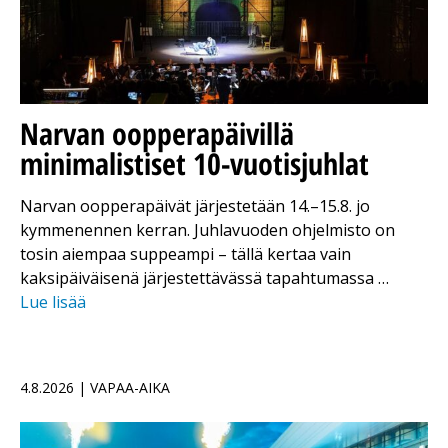
Narvan oopperapäivillä
minimalistiset 10-vuotisjuhlat
Narvan oopperapäivät järjestetään 14.–15.8. jo
kymmenennen kerran. Juhlavuoden ohjelmisto on
tosin aiempaa suppeampi – tällä kertaa vain
kaksipäiväisenä järjestettävässä tapahtumassa …
Lue lisää
4.8.2026 | VAPAA-AIKA