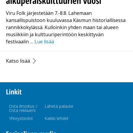
alkuperäiskulttuurien vuosi
Viru Folk järjestetään 7.-8.8. Lahemaan
kansallispuistoon kuuluvassa Käsmun historiallisessa
rannikkokylässä. Kulloinkin yhden maan tai alueen
musiikkiin ja kulttuuriperintöön keskittyvän
festivaalin …
Lue lisää
Katso lisää
Linkit
Osta ilmoitus /
Lähetä palaute
Osta reklaami
Yhteystiedot
Kaikki lehdet