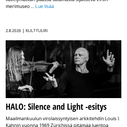
merimuseo …
Lue lisää
2.8.2026 | KULTTUURI
HALO: Silence and Light -esitys
Maailmankuulun virolaissyntyisen arkkitehdin Louis I.
Kahnin vuonna 1969 Zürichissä pitämää luentoa