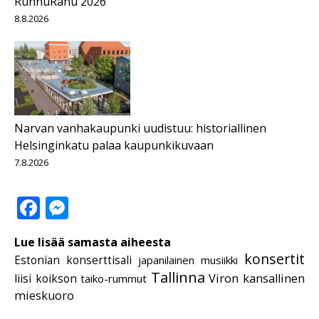
RuhnuRahu 2026
8.8.2026
Narvan vanhakaupunki uudistuu: historiallinen
Helsinginkatu palaa kaupunkikuvaan
7.8.2026
Facebook
Messenger
Lue lisää samasta aiheesta
konsertit
Estonian konserttisali
japanilainen musiikki
Tallinna
liisi koikson
Viron kansallinen
taiko-rummut
mieskuoro