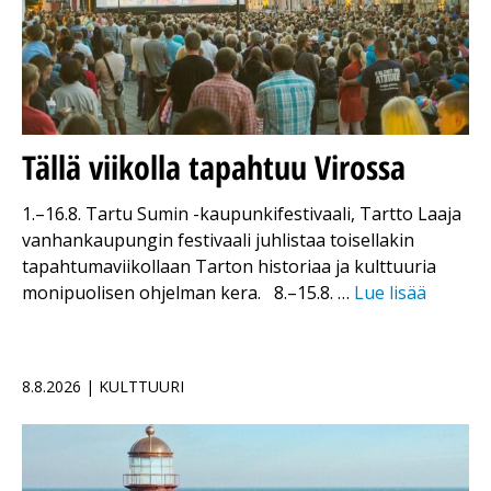
Tällä viikolla tapahtuu Virossa
1.–16.8. Tartu Sumin -kaupunkifestivaali, Tartto Laaja
vanhankaupungin festivaali juhlistaa toisellakin
tapahtumaviikollaan Tarton historiaa ja kulttuuria
monipuolisen ohjelman kera. 8.–15.8. …
Lue lisää
8.8.2026 | KULTTUURI