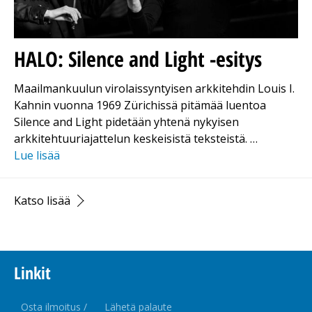
HALO: Silence and Light -esitys
Maailmankuulun virolaissyntyisen arkkitehdin Louis I.
Kahnin vuonna 1969 Zürichissä pitämää luentoa
Silence and Light pidetään yhtenä nykyisen
arkkitehtuuriajattelun keskeisistä teksteistä. …
Lue lisää
Katso lisää
Linkit
Osta ilmoitus /
Lähetä palaute