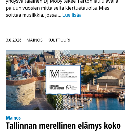
yhdysvaltalainen DJ Moby tekee Tarton laululavalla
paluun vuosien mittaiselta kiertuetauolta. Mies
soittaa musiikkia, jossa …
Lue lisää
3.8.2026 | MAINOS | KULTTUURI
Mainos
Tallinnan merellinen elämys koko