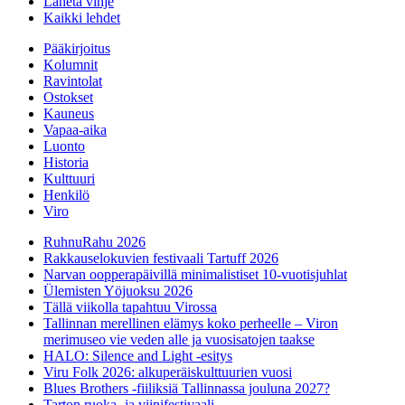
Lähetä vihje
Kaikki lehdet
Pääkirjoitus
Kolumnit
Ravintolat
Ostokset
Kauneus
Vapaa-aika
Luonto
Historia
Kulttuuri
Henkilö
Viro
RuhnuRahu 2026
Rakkauselokuvien festivaali Tartuff 2026
Narvan oopperapäivillä minimalistiset 10-vuotisjuhlat
Ülemisten Yöjuoksu 2026
Tällä viikolla tapahtuu Virossa
Tallinnan merellinen elämys koko perheelle – Viron
merimuseo vie veden alle ja vuosisatojen taakse
HALO: Silence and Light -esitys
Viru Folk 2026: alkuperäiskulttuurien vuosi
Blues Brothers -fiiliksiä Tallinnassa jouluna 2027?
Tarton ruoka- ja viinifestivaali