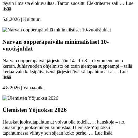
täysin ilmaista elokuvailtaa. Tarton suosittu Elektriteater-sali …
Lue
lisää
5.8.2026 | Kulttuuri
Narvan oopperapäivillä minimalistiset 10-
vuotisjuhlat
Narvan oopperapäivät järjestetään 14.–15.8. jo kymmenennen
kerran. Juhlavuoden ohjelmisto on tosin aiempaa suppeampi – tällä
kertaa vain kaksipäiväisenä järjestettävässä tapahtumassa …
Lue
lisää
4.8.2026 | Vapaa-aika
Ülemisten Yöjuoksu 2026
Hauskat juoksutapahtumat voivat olla todella…. hauskoja – no,
ainakin jos juokseminen kiinnostaa. Ülemiste Yöjuoksu -
tapahtumassa viihtyy sen sijaan koko perhe, …
Lue lisää