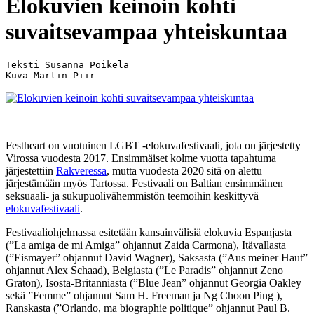
Elokuvien keinoin kohti
suvaitsevampaa yhteiskuntaa
Teksti Susanna Poikela

Kuva Martin Piir
Festheart on vuotuinen LGBT -elokuvafestivaali, jota on järjestetty
Virossa vuodesta 2017. Ensimmäiset kolme vuotta tapahtuma
järjestettiin
Rakveressa
, mutta vuodesta 2020 sitä on alettu
järjestämään myös Tartossa. Festivaali on Baltian ensimmäinen
seksuaali- ja sukupuolivähemmistön teemoihin keskittyvä
elokuvafestivaali
.
Festivaaliohjelmassa esitetään kansainvälisiä elokuvia Espanjasta
(”La amiga de mi Amiga” ohjannut Zaida Carmona), Itävallasta
(”Eismayer” ohjannut David Wagner), Saksasta (”Aus meiner Haut”
ohjannut Alex Schaad), Belgiasta (”Le Paradis” ohjannut Zeno
Graton), Isosta-Britanniasta (”Blue Jean” ohjannut Georgia Oakley
sekä ”Femme” ohjannut
Sam H. Freeman ja Ng Choon Ping
),
Ranskasta (”Orlando, ma biographie politique” ohjannut Paul B.