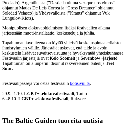
Preciado), Argentiinasta (”
Desde la última vez que nos vimos”
ohjannut Matías De Leis Correa ja ”Cross Dreamer” ohjannut
Soledad Velasco) ja Yhdysvalloista (”Krants” ohjannut Vuk
Lungulov-Klotz).
Monipuolisen elokuvaohjelmiston lisäksi festivaalien aikana
järjestetään muoti-installaatio, keskusteluja ja juhlia.
Tapahtuman tavoitteena on löytää yhteistä kosketuspintaa erilaisten
ihmisryhmien välille. Järjestäjät uskovat, että taide ja avoin
keskustelu lisäävät suvaitsevaisuutta ja hyväksyntää yhteiskunnassa.
Festivaalin järjestäjiä ovat
Keio Soomelt
ja
Sevenbow -järjestö
.
Tapahtuman on alunperin ideoinut rakverelainen taiteilija
Teet
Suur
.
Festivaalipasseja voi ostaa festivaalin
kotisivuilta
.
29.9.–1.10.
LGBT+ -elokuvafestivaali
, Tartto
6.–8.10.
LGBT+ -elokuvafestivaali
, Rakvere
The Baltic Guiden tuoreita uutisia