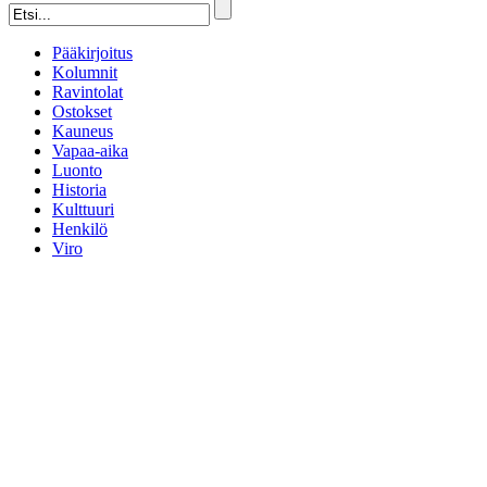
Pääkirjoitus
Kolumnit
Ravintolat
Ostokset
Kauneus
Vapaa-aika
Luonto
Historia
Kulttuuri
Henkilö
Viro