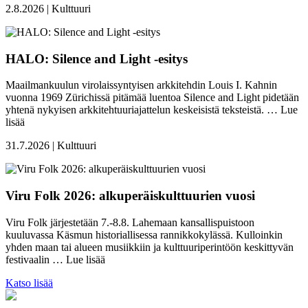
2.8.2026 | Kulttuuri
HALO: Silence and Light -esitys
Maailmankuulun virolaissyntyisen arkkitehdin Louis I. Kahnin
vuonna 1969 Zürichissä pitämää luentoa Silence and Light pidetään
yhtenä nykyisen arkkitehtuuriajattelun keskeisistä teksteistä. …
Lue
lisää
31.7.2026 | Kulttuuri
Viru Folk 2026: alkuperäiskulttuurien vuosi
Viru Folk järjestetään 7.-8.8. Lahemaan kansallispuistoon
kuuluvassa Käsmun historiallisessa rannikkokylässä. Kulloinkin
yhden maan tai alueen musiikkiin ja kulttuuriperintöön keskittyvän
festivaalin …
Lue lisää
Katso lisää