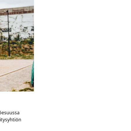
Jõesuussa
itysyhtiön