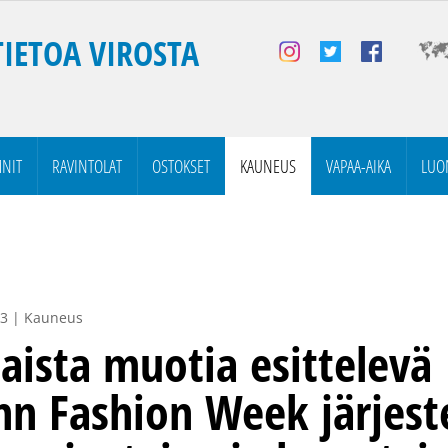
TIETOA VIROSTA
NIT
RAVINTOLAT
OSTOKSET
KAUNEUS
VAPAA-AIKA
LUO
23 | Kauneus
laista muotia esittelevä
inn Fashion Week järjes