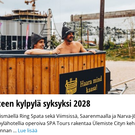
een kylpylä syksyksi 2028
ismäellä Ring Spata sekä Viimsissä, Saarenmaalla ja Narva-
ylähotellia operoiva SPA Tours rakentaa Ülemiste Cityn keh
linnan …
Lue lisää