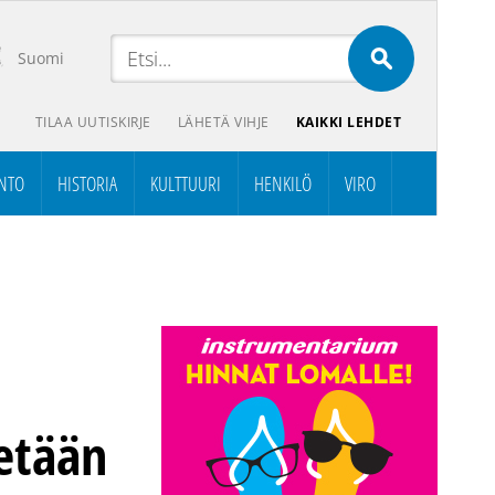
Suomi
TILAA UUTISKIRJE
LÄHETÄ VIHJE
KAIKKI LEHDET
NTO
HISTORIA
KULTTUURI
HENKILÖ
VIRO
tetään