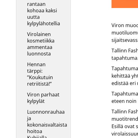
rantaan
kohoaa kaksi
uutta
kylpylähotellia
Viron muod
muotiluomuk
Virolainen
sijaitsevas
kosmetiikka
ammentaa
Tallinn Fa
luonnosta
tapahtuma.
Hennan
Tapahtuman
tärppi:
kehittää yh
”Koukutuin
edistää eri
retriitistä!”
Tapahtumas
Viron parhaat
kylpylät
eteen noin 
Tallinn Fas
Luonnonrauhaa
ja
muotitrende
kokonaisvaltaista
Esillä ovat
hoitoa
virolaissuun
Kubijalla