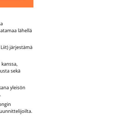
ta
satamaa lähellä
Liit) järjestämä
 kanssa,
tusta sekä
kana yleisön
.
ongin
unnittelijoilta.