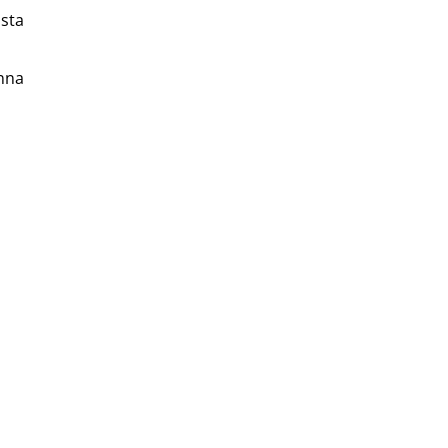
sta
nna