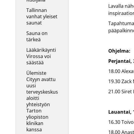
Lavalla nä
Tallinnan
inspiraatio
vanhat yleiset
saunat
Tapahtumas
pääpalkinn
Sauna on
tärkeä
Lääkärikäynti
Ohjelma:
Virossa voi
Perjantai,
säästää
18.00 Alex
Ülemiste
Cityyn avattu
19.30 Zac
uusi
21.00 Siret
terveyskeskus
aloitti
yhteistyön
Tarton
Lauantai, 
yliopiston
16.30 Toiv
klinikan
kanssa
18.00 Anas