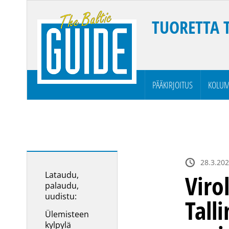
TUORETTA 
PÄÄKIRJOITUS
KOLUM
28.3.20
Lataudu,
Viro
palaudu,
uudistu:
Tall
Ülemisteen
kylpylä