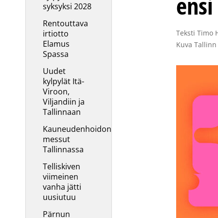
ensi
syksyksi 2028
Rentouttava
irtiotto
Teksti Timo 
Elamus
Kuva Tallinn
Spassa
Uudet
kylpylät Itä-
Viroon,
Viljandiin ja
Tallinnaan
Kauneudenhoidon
messut
Tallinnassa
Telliskiven
viimeinen
vanha jätti
uusiutuu
Pärnun