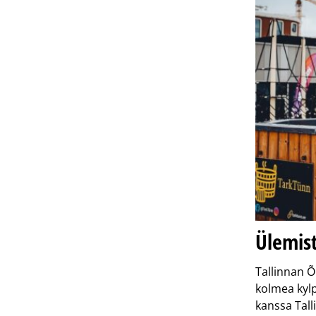
Ülemist
Tallinnan Õ
kolmea kylp
kanssa Tal