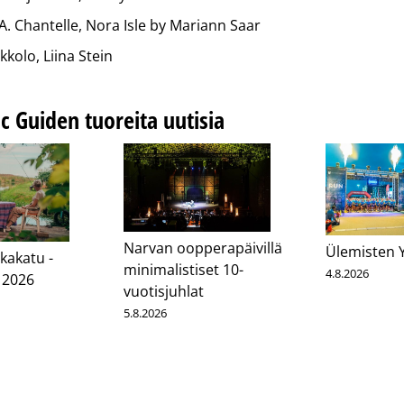
 A. Chantelle, Nora Isle by Mariann Saar
kkolo, Liina Stein
ic Guiden tuoreita uutisia
Narvan oopperapäivillä
Ülemisten 
kakatu -
minimalistiset 10-
4.8.2026
 2026
vuotisjuhlat
5.8.2026
cebook
Messenger