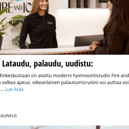
s
Lataudu, palaudu, uudistu:
dinkeskustaan on avattu moderni hyvinvointi­studio Fire and ­
n selkeä ajatus: oikeanlainen palautumisrutiini voi auttaa v
 …
Lue lisää
 KAUNEUS