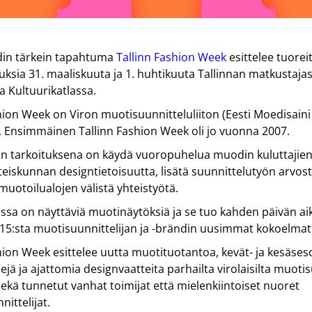
in tärkein tapahtuma
Tallinn Fashion Week
esittelee tuorei
sia 31. maaliskuuta ja 1. huhtikuuta Tallinnan matkustaja
sa Kultuurikatlassa.
shion Week
on Viron muotisuunnitteluliiton (Eesti Moedisaini 
 Ensimmäinen Tallinn Fashion Week oli jo vuonna 2007.
 tarkoituksena on käydä vuoropuhelua muodin kuluttajien
teiskunnan designtietoisuutta, lisätä suunnittelutyön arvos
 muotoilualojen välistä yhteistyötä.
sa on näyttäviä muotinäytöksiä ja se tuo kahden päivän ai
15:sta muotisuunnittelijan ja -brändin uusimmat kokoelmat
hion Week esittelee uutta muotituotantoa, kevät- ja kesäses
jä ja ajattomia designvaatteita parhailta virolaisilta muotisu
 sekä tunnetut vanhat toimijat että mielenkiintoiset nuoret
nittelijat.