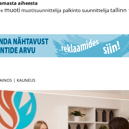
samasta aiheesta
muoti
tallinn
palkinto
suunnittelija
muotisuunnittelija
re
MAINOS | KAUNEUS