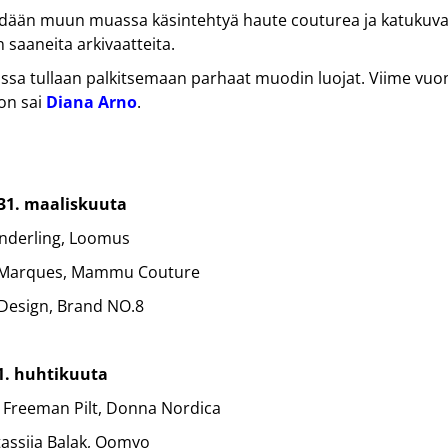
hdään muun muassa käsintehtyä haute couturea ja katukuva
n saaneita arkivaatteita.
sa tullaan palkitsemaan parhaat muodin luojat. Viime vuo
on sai
Diana Arno
.
 31. maaliskuuta
anderling, Loomus
k Marques, Mammu Couture
 Design, Brand NO.8
1. huhtikuuta
o Freeman Pilt, Donna Nordica
tassija Balak, Oomyo