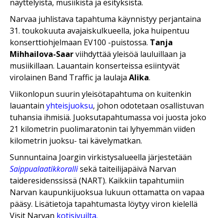
näyttelyistä, musiikista ja esityksistä.
Narvaa juhlistava tapahtuma käynnistyy perjantaina
31. toukokuuta avajaiskulkueella, joka huipentuu
konserttiohjelmaan EV100 -puistossa.
Tanja
Mihhailova-Saar
viihdyttää yleisöä lauluillaan ja
musiikillaan. Lauantain konserteissa esiintyvät
virolainen Band Traffic ja laulaja
Alika
.
Viikonlopun suurin yleisötapahtuma on kuitenkin
lauantain
yhteisjuoksu
, johon odotetaan osallistuvan
tuhansia ihmisiä. Juoksutapahtumassa voi juosta joko
21 kilometrin puolimaratonin tai lyhyemmän viiden
kilometrin juoksu- tai kävelymatkan.
Sunnuntaina Joargin virkistysalueella järjestetään
Saippualaatikkoralli
sekä taiteilijapäivä Narvan
taideresidenssissä (NART). Kaikkiin tapahtumiin
Narvan kaupunkijuoksua lukuun ottamatta on vapaa
pääsy. Lisätietoja tapahtumasta löytyy viron kielellä
Visit Narvan
kotisivuilta
.