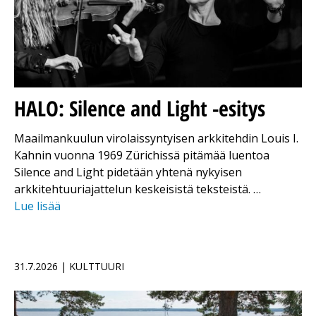
HALO: Silence and Light -esitys
Maailmankuulun virolaissyntyisen arkkitehdin Louis I.
Kahnin vuonna 1969 Zürichissä pitämää luentoa
Silence and Light pidetään yhtenä nykyisen
arkkitehtuuriajattelun keskeisistä teksteistä. …
Lue lisää
31.7.2026 | KULTTUURI