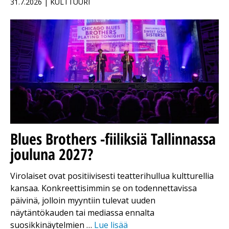
31.7.2026 | KULTTUURI
Blues Brothers -fiiliksiä Tallinnassa
jouluna 2027?
Virolaiset ovat positiivisesti teatterihullua kultturellia
kansaa. Konkreettisimmin se on todennettavissa
päivinä, jolloin myyntiin tulevat uuden
näytäntökauden tai mediassa ennalta
suosikkinäytelmien …
Lue lisää