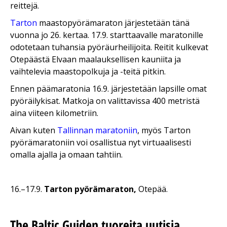
reittejä.
Tarton
maastopyörämaraton järjestetään tänä
vuonna jo 26. kertaa. 17.9. starttaavalle maratonille
odotetaan tuhansia pyöräurheilijoita. Reitit kulkevat
Otepäästä Elvaan maalauksellisen kauniita ja
vaihtelevia maastopolkuja ja -teitä pitkin.
Ennen päämaratonia 16.9. järjestetään lapsille omat
pyöräilykisat. Matkoja on valittavissa 400 metristä
aina viiteen kilometriin.
Aivan kuten
Tallinnan maratoniin
, myös Tarton
pyörämaratoniin voi osallistua nyt virtuaalisesti
omalla ajalla ja omaan tahtiin.
16.–17.9.
Tarton pyörämaraton
,
Otepää.
The Baltic Guiden tuoreita uutisia