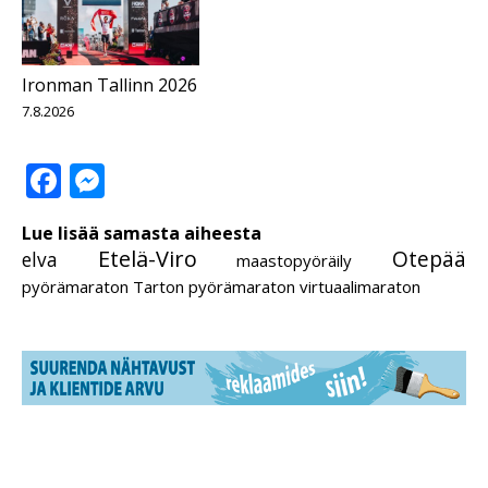
Ironman Tallinn 2026
7.8.2026
Facebook
Messenger
Lue lisää samasta aiheesta
Etelä-Viro
Otepää
elva
maastopyöräily
pyörämaraton
Tarton pyörämaraton
virtuaalimaraton