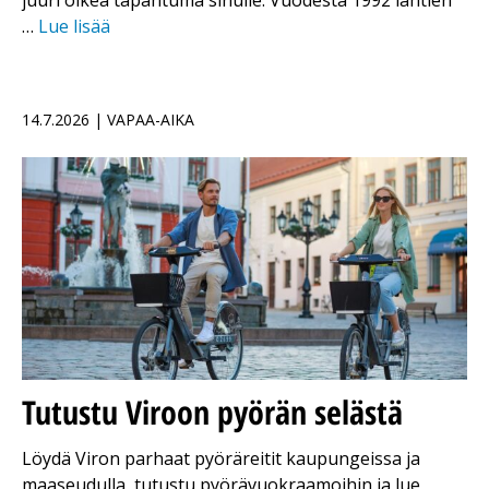
juuri oikea tapahtuma sinulle. Vuodesta 1992 lähtien
…
Lue lisää
14.7.2026 | VAPAA-AIKA
Tutustu Viroon pyörän selästä
Löydä Viron parhaat pyöräreitit kaupungeissa ja
maaseudulla, tutustu pyörävuokraamoihin ja lue,