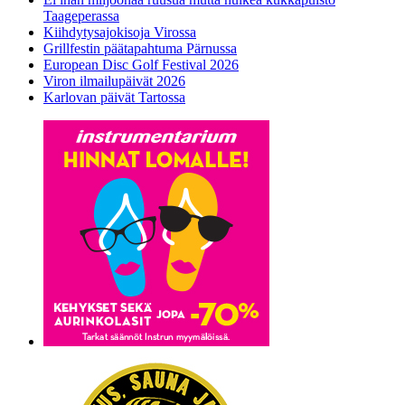
Taageperassa
Kiihdytysajokisoja Virossa
Grillfestin päätapahtuma Pärnussa
European Disc Golf Festival 2026
Viron ilmailupäivät 2026
Karlovan päivät Tartossa