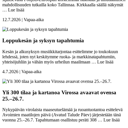
mahdollisuuden tutkailla koko Tallinnaa. Kirkkaalla säällä näkymät
…
Lue lisää
12.7.2026 | Vapaa-aika
Loppukesän ja syksyn tapahtumia
Kesän ja alkusyksyn musiikkitarjontaa esittelimme jo toukokuun
lehdessä, joten nyt keskitymme ruoka- ja markkinatapahtumiin,
yhteisöjuhliin ja vähän myös urheilun maailmaan …
Lue lisää
4.7.2026 | Vapaa-aika
Yli 300 tilaa ja kartanoa Virossa avaavat ovensa
25.–26.7.
Nykypäivän virolaista maaseutuelämää ja ruoantuotantoa esittelevä
Avoimien maatilojen päivä (Avatud Talude Päev) järjestetään tänä
vuonna 25.–26.7. Tapahtumaan osallistuu peräti 308 …
Lue lisää