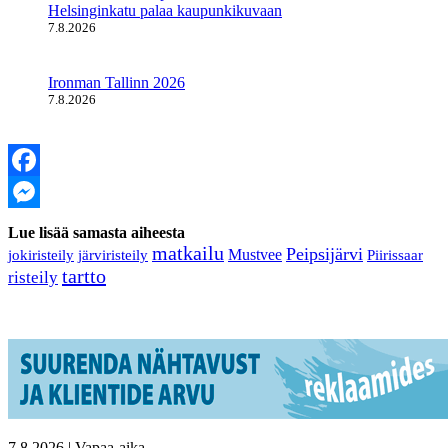
Helsinginkatu palaa kaupunkikuvaan
7.8.2026
Ironman Tallinn 2026
7.8.2026
Facebook
Messenger
Lue lisää samasta aiheesta
matkailu
Peipsijärvi
Mustvee
Piirissaar
jokiristeily
järviristeily
tartto
risteily
7.8.2026 | Vapaa-aika