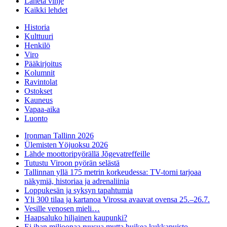
Lähetä vihje
Kaikki lehdet
Historia
Kulttuuri
Henkilö
Viro
Pääkirjoitus
Kolumnit
Ravintolat
Ostokset
Kauneus
Vapaa-aika
Luonto
Ironman Tallinn 2026
Ülemisten Yöjuoksu 2026
Lähde moottoripyörällä Jõgevatreffeille
Tutustu Viroon pyörän selästä
Tallinnan yllä 175 metrin korkeudessa: TV-torni tarjoaa
näkymiä, historiaa ja adrenaliinia
Loppukesän ja syksyn tapahtumia
Yli 300 tilaa ja kartanoa Virossa avaavat ovensa 25.–26.7.
Vesille venosen mieli…
Haapsaluko hiljainen kaupunki?
Ei ihan miljoonaa ruusua mutta huikea kukkapuisto