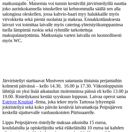
matkustajalle. Maisemia voi tunnin kestävillä järviristeilyillä nauttia
joko aurinkokannella istuskellen tai kehnommalla säällä sen alla
salongissa oleskellen, jossa kahvio-baari myy halukkaille myös
virvokkeita sekä pientä suolaista ja makeaa. Ennakkotilauksesta
laivuri voi toimittaa laivalle myös catering-yhteistyökumppaninsa
tuella lämpimiä ruokia sekä ryhmille tarkoitettuja
makupalatarjottimia. Matkustajia varten laivalla on luonnollisesti
myös WC.
Järviristeilyt starttaavat Mustveen satamasta tiistaista perjantaihin
kolmesti päivässä – kello 14.30,
16.00 ja 17.30. Viikonloppuisin
lähtöjä on yksi lisää aikataulun molemmissa päissä eli kello 13.00 ja
19.00. Risteilykausi kestää syyskuun loppuun. Laivaa operoi sama
Estriver Kruiisid
-firma, joka tekee myös Tartossa lyhyempiä
jokiristeilyä sekä koko päivän kestäviä laivamatkoja Peipsijärven
keskellä sijaitsevalle vanhauskoisten Piirissaarelle.
Lippu Peipsijärven risteilylle maksaa aikuisilta 15 euroa,
koululaisilta ja opiskelijoilta sekä eläkeläisiltä 10 euroa tai kahden