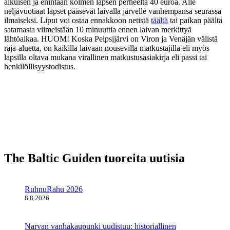
aikuisen ja enintään kolmen lapsen perheeltä 40 euroa. Alle
neljävuotiaat lapset pääsevät laivalla järvelle vanhempansa seurassa
ilmaiseksi. Liput voi ostaa ennakkoon netistä
täältä
tai paikan päältä
satamasta viimeistään 10 minuuttia ennen laivan merkittyä
lähtöaikaa. HUOM! Koska Peipsijärvi on Viron ja Venäjän välistä
raja-aluetta, on kaikilla laivaan nousevilla matkustajilla eli myös
lapsilla oltava mukana virallinen matkustusasiakirja eli passi tai
henkilöllisyystodistus.
The Baltic Guiden tuoreita uutisia
RuhnuRahu 2026
8.8.2026
Narvan vanhakaupunki uudistuu: historiallinen