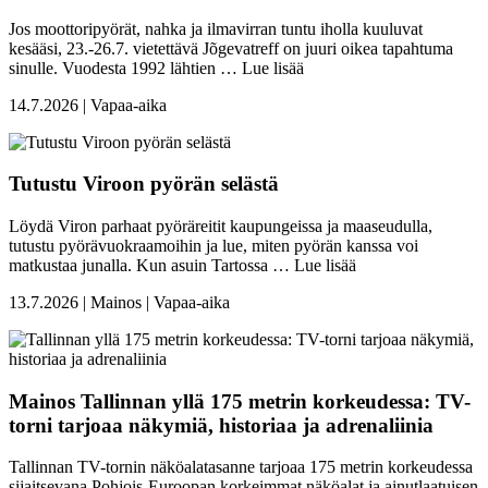
Jos moottoripyörät, nahka ja ilmavirran tuntu iholla kuuluvat
kesääsi, 23.-26.7. vietettävä Jõgevatreff on juuri oikea tapahtuma
sinulle. Vuodesta 1992 lähtien …
Lue lisää
14.7.2026 | Vapaa-aika
Tutustu Viroon pyörän selästä
Löydä Viron parhaat pyöräreitit kaupungeissa ja maaseudulla,
tutustu pyörävuokraamoihin ja lue, miten pyörän kanssa voi
matkustaa junalla. Kun asuin Tartossa …
Lue lisää
13.7.2026 | Mainos | Vapaa-aika
Mainos
Tallinnan yllä 175 metrin korkeudessa: TV-
torni tarjoaa näkymiä, historiaa ja adrenaliinia
Tallinnan TV-tornin näköalatasanne tarjoaa 175 metrin korkeudessa
sijaitsevana Pohjois-Euroopan korkeimmat näköalat ja ainutlaatuisen