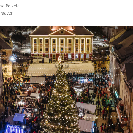
a Poikela

Paaver