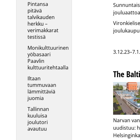
Pintansa
Sunnuntaisi
pitävä
jouluaatto
talvikauden
Vironkielis
herkku –
verimakkarat
joulukaupu
testissä
Monikulttuurinen
3.12.23–7.1
yöbasaari
Paavlin
kulttuuritehtaalla
The Balt
Iltaan
tummuvaan
lämmittäviä
juomia
Tallinnan
kuuluisa
Narvan va
joulutori
uudistuu: h
avautuu
Helsinginka