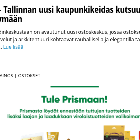
– Tallinnan uusi kaupunkikeidas kutsu
ymään
dinkeskustaan on avautunut uusi ostoskeskus, jossa ostokse
lut ja arkkitehtuuri kohtaavat rauhallisella ja elegantilla ta
 …
Lue lisää
MAINOS | OSTOKSET