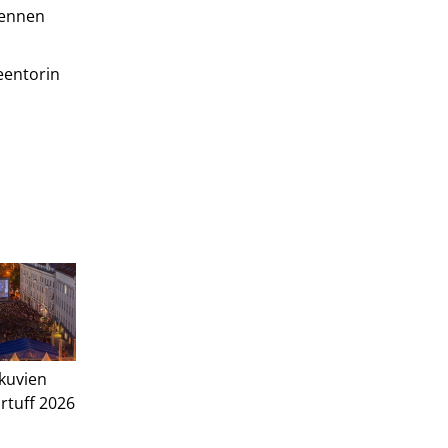
 ennen
eentorin
kuvien
artuff 2026