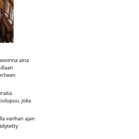
avoinna aina
illaan
perheen
eraita
joulupuu, joka
lla vanhan ajan
äädytetty