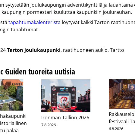
n sytytetään joulukaupungin adventtikynttilä ja lauantaina
a kaupungin pormestari kuuluttaa kaupunkiin joulurauhan.
estä
tapahtumakalenterista
löytyvät kaikki Tarton raatihuon
ngin tapahtumat.
.24
Tarton joulukaupunki
, raatihuoneen aukio, Tartto
ic Guiden tuoreita uutisia
Rakkauselo
nhakaupunki
Ironman Tallinn 2026
festivaali T
istoriallinen
7.8.2026
6.8.2026
tu palaa