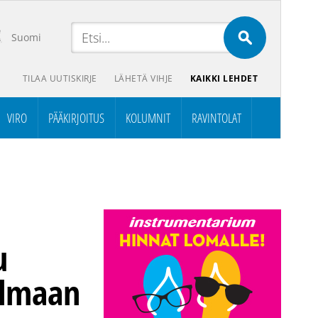
Suomi
TILAA UUTISKIRJE
LÄHETÄ VIHJE
KAIKKI LEHDET
VIRO
PÄÄKIRJOITUS
KOLUMNIT
RAVINTOLAT
u
elmaan