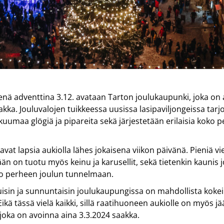
nä adventtina 3.12. avataan Tarton joulukaupunki, joka on 
akka. Jouluvalojen tuikkeessa uusissa lasipaviljongeissa tarjo
uumaa glögiä ja pipareita sekä järjestetään erilaisia koko 
avat lapsia aukiolla lähes jokaisena viikon päivänä. Pieniä vi
än on tuotu myös keinu ja karusellit, sekä tietenkin kaunis 
oko perheen joulun tunnelmaan.
isin ja sunnuntaisin joulukaupungissa on mahdollista kokei
Eikä tässä vielä kaikki, sillä raatihuoneen aukiolle on myös j
, joka on avoinna aina 3.3.2024 saakka.