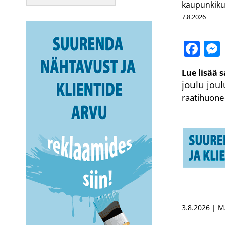
kaupunkik
7.8.2026
Fa
Lue lisää 
joulu
jou
raatihuone
3.8.2026 | 