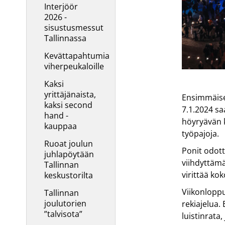
Interjöör
2026 -
sisustusmessut
Tallinnassa
Kevättapahtumia
viherpeukaloille
Kaksi
yrittäjänaista,
Ensimmäise
kaksi second
7.1.2024 sa
hand -
höyryävän k
kauppaa
työpajoja.
Ruoat joulun
Ponit odott
juhlapöytään
viihdyttämä
Tallinnan
virittää k
keskustorilta­
Viikonloppu
Tallinnan
joulutorien
rekiajelua. 
”talvisota”
luistinrata