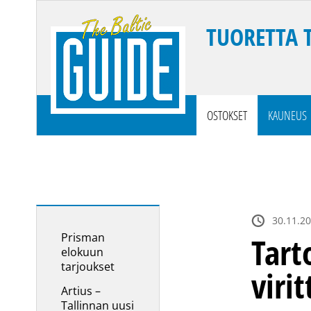
TUORETTA 
OSTOKSET
KAUNEUS
30.11.20
Prisman
Tart
elokuun
tarjoukset
viri
Artius –
Tallinnan uusi