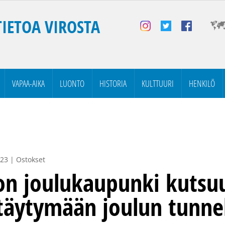
TIETOA VIROSTA
VAPAA-AIKA
LUONTO
HISTORIA
KULTTUURI
HENKILÖ
23 | Ostokset
on joulukaupunki kutsu
ttäytymään joulun tunn