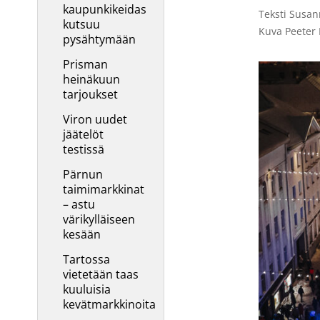
kaupunkikeidas
Teksti Susann
kutsuu
Kuva Peeter 
pysähtymään
Prisman
heinäkuun
tarjoukset
Viron uudet
jäätelöt
testissä
Pärnun
taimimarkkinat
– astu
värikylläiseen
kesään
Tartossa
vietetään taas
kuuluisia
kevätmarkkinoita