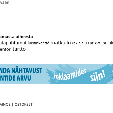
uvaan
cebook
Messenger
samasta aiheesta
matkailu
lutapahtumat
tarton joulu
rekiajelu
luistinkenttä
tartto
entori
MAINOS | OSTOKSET