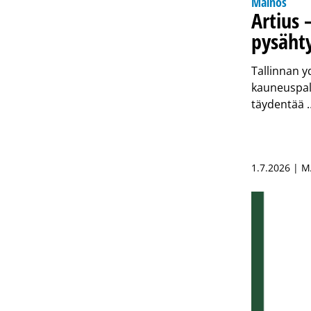
Mainos
Artius 
pysäht
Tallinnan y
kauneuspalve
täydentää
1.7.2026 | 