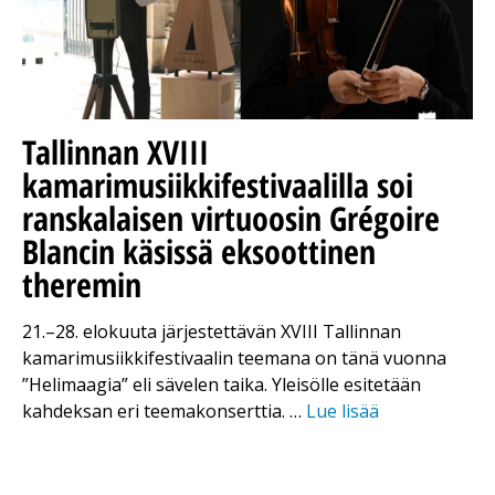
Tallinnan XVIII
kamarimusiikkifestivaalilla soi
ranskalaisen virtuoosin Grégoire
Blancin käsissä eksoottinen
theremin
21.–28. elokuuta järjestettävän XVIII Tallinnan
kamarimusiikkifestivaalin teemana on tänä vuonna
”Helimaagia” eli sävelen taika. Yleisölle esitetään
kahdeksan eri teemakonserttia. …
Lue lisää