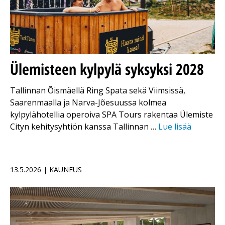
Ülemisteen kylpylä syksyksi 2028
Tallinnan Õismäellä Ring Spata sekä Viimsissä,
Saarenmaalla ja Narva-Jõesuussa kolmea
kylpylähotellia operoiva SPA Tours rakentaa Ülemiste
Cityn kehitysyhtiön kanssa Tallinnan …
Lue lisää
13.5.2026 | KAUNEUS