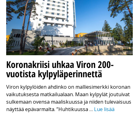
Koronakriisi uhkaa Viron 200-
vuotista kylpyläperinnettä
Viron kylpylöiden ahdinko on malliesimerkki koronan
vaikutuksesta matkailualaan. Maan kylpylät joutuivat
sulkemaan ovensa maaliskuussa ja niiden tulevaisuus
näyttää epävarmalta. ”Huhtikuussa …
Lue lisää