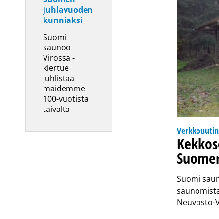
juhlavuoden
kunniaksi
Suomi
saunoo
Virossa -
kiertue
juhlistaa
maidemme
100-vuotista
taivalta
Verkkouuti
Kekkos
Suomen
Suomi sauno
saunomista 
Neuvosto-V