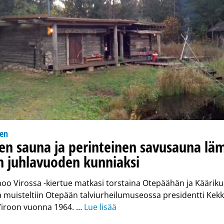
nen
en sauna ja perinteinen savusauna läm
 juhlavuoden kunniaksi
o Virossa -kiertue matkasi torstaina Otepäähän ja Kääriku
muisteltiin Otepään talviurheilumuseossa presidentti Kekk
iroon vuonna 1964. …
Lue lisää