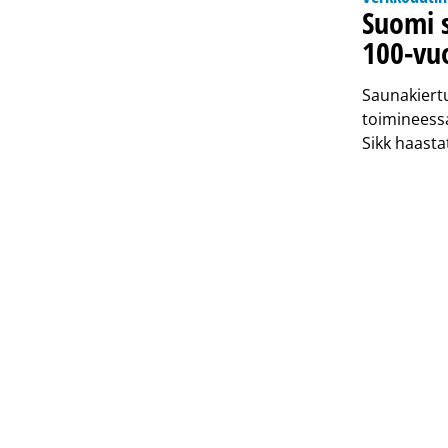
Suomi 
100-vuo
Saunakiertu
toimineessa
Sikk haasta