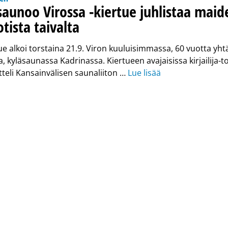
saunoo Virossa -kiertue juhlistaa ma
tista taivalta
e alkoi torstaina 21.9. Viron kuuluisimmassa, 60 vuotta yhtä
, kyläsaunassa Kadrinassa. Kiertueen avajaisissa kirjailija-t
tteli Kansainvälisen saunaliiton …
Lue lisää