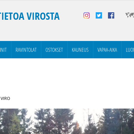
TIETOA VIROSTA
NIT
RAVINTOLAT
OSTOKSET
KAUNEUS
VAPAA-AIKA
LUO
 VIRO