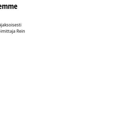
idemme
jaksoisesti
oimittaja Rein