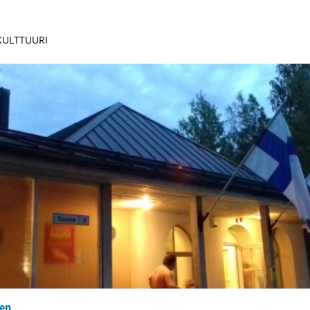
 KULTTUURI
nen