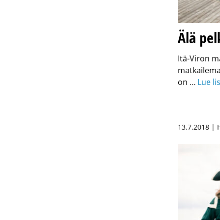
Älä pel
Itä-Viron m
matkailemaa
on …
Lue li
13.7.2018 | 