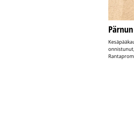
Pärnun 
Kesäpääkau
onnistunut,
Rantaprome