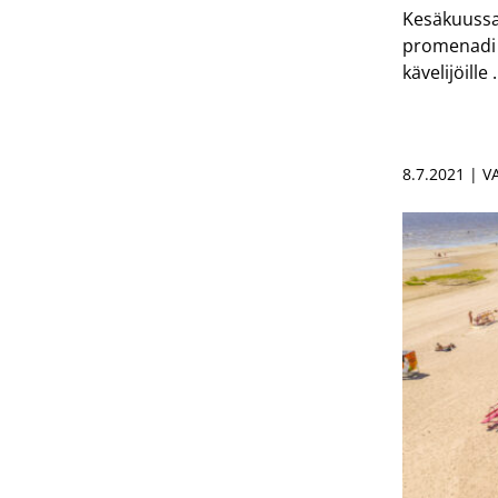
Kesäkuussa
promenadi o
kävelijöille
8.7.2021 | 