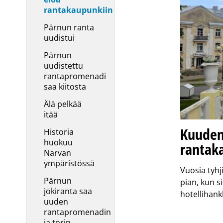
rantakaupunkiin
Pärnun ranta
uudistui
Pärnun
uudistettu
rantapromenadi
saa kiitosta
Älä pelkää
itää
Kuuden
Historia
huokuu
rantak
Narvan
ympäristössä
Vuosia tyhj
Pärnun
pian, kun s
jokiranta saa
hotellihan
uuden
rantapromenadin
ja torin