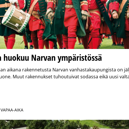
ia huokuu Narvan ympäristössä
lan aikana rakennetusta Narvan vanhastakaupungista on jälj
uone. Muut rakennukset tuhoutuivat sodassa eikä uusi valta
| VAPAA-AIKA