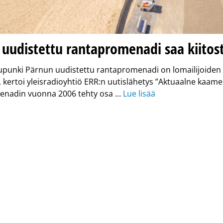
uudistettu rantapromenadi saa kiitos
punki Pärnun uudistettu rantapromenadi on lomailijoiden 
 kertoi yleisradioyhtiö ERR:n uutislähetys ”Aktuaalne kaame
nadin vuonna 2006 tehty osa …
Lue lisää