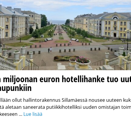
 miljoonan euron hotellihanke tuo uut
aupunkiin
illään ollut hallintorakennus Sillamäessä nousee uuteen ku
itä aletaan saneerata putiikkihotelliksi uuden omistajan toi
kkeeseen …
Lue lisää