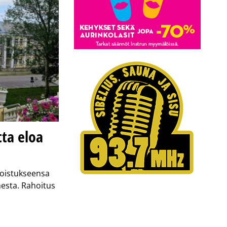
ta eloa
koistukseensa
mesta. Rahoitus