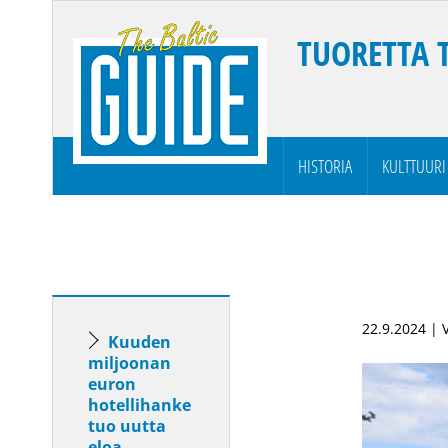
TUORETTA 
HISTORIA
KULTTUURI
22.9.2024 | 
Kuuden
miljoonan
euron
hotellihanke
tuo uutta
eloa