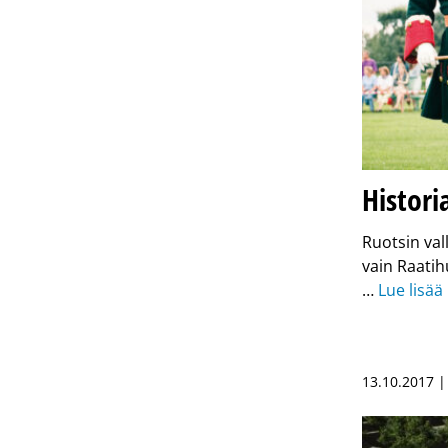
Histor
Ruotsin val
vain Raatih
…
Lue lisää
13.10.2017 