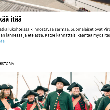
kää itää
atkailukohteissa kiinnostavaa särmää. Suomalaiset ovat Vir
n lännessä ja etelässä. Katse kannattaisi kääntää myös itää
sää
HISTORIA