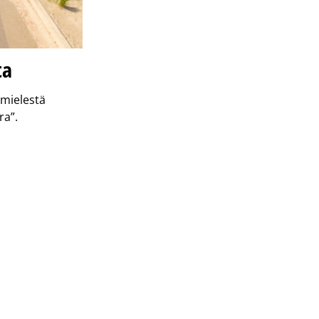
ta
mielestä
ra”.