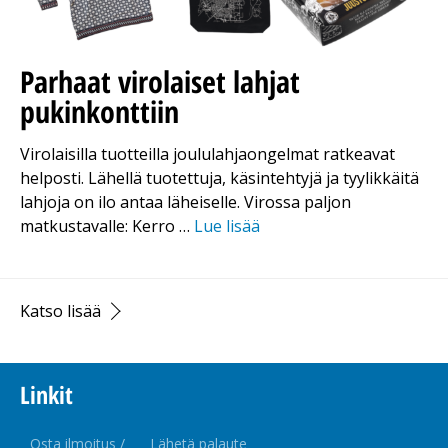
Parhaat virolaiset lahjat
pukinkonttiin
Virolaisilla tuotteilla joululahjaongelmat ratkeavat
helposti. Lähellä tuotettuja, käsintehtyjä ja tyylikkäitä
lahjoja on ilo antaa läheiselle. Virossa paljon
matkustavalle: Kerro …
Lue lisää
Katso lisää
Linkit
Osta ilmoitus /
Lähetä palaute