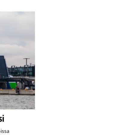
si
oissa