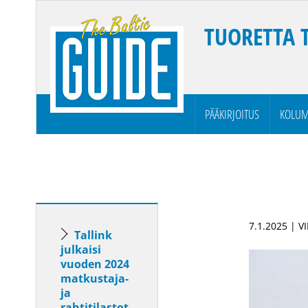
TUORETTA 
PÄÄKIRJOITUS
KOLUM
7.1.2025 | V
Tallink
julkaisi
vuoden 2024
matkustaja-
ja
rahtitilastot