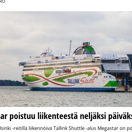
IRO
r poistuu liikenteestä neljäksi päiväk
sinki -reitillä liikennöivä Tallink Shuttle -alus Megastar on p