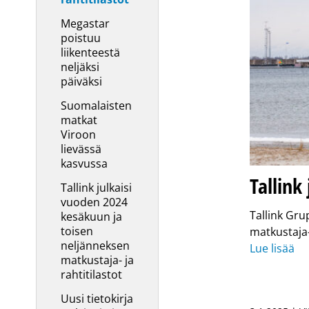
Megastar
poistuu
liikenteestä
neljäksi
päiväksi
Suomalaisten
matkat
Viroon
lievässä
kasvussa
Tallink
Tallink julkaisi
vuoden 2024
Tallink Gru
kesäkuun ja
toisen
matkustaja-
neljänneksen
Lue lisää
matkustaja- ja
rahtitilastot
Uusi tietokirja