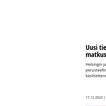
Uusi ti
matkust
Helsingin j
perusteelli
käsitteleer
17.12.2023 |