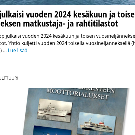
 julkaisi vuoden 2024 kesäkuun ja tois
eksen matkustaja- ja rahtitilastot
pp julkaisi vuoden 2024 kesäkuun ja toisen vuosineljänneks
stot. Yhtiö kuljetti vuoden 2024 toisella vuosineljänneksellä (
a) …
Lue lisää
KULTTUURI