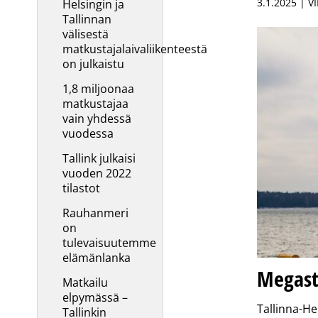
3.1.2025 | V
Helsingin ja
Tallinnan
välisestä
matkustajalaivaliikenteestä
on julkaistu
1,8 miljoonaa
matkustajaa
vain yhdessä
vuodessa
Tallink julkaisi
vuoden 2022
tilastot
Rauhanmeri
on
tulevaisuutemme
elämänlanka
Megasta
Matkailu
elpymässä –
Tallinna-Hel
Tallinkin