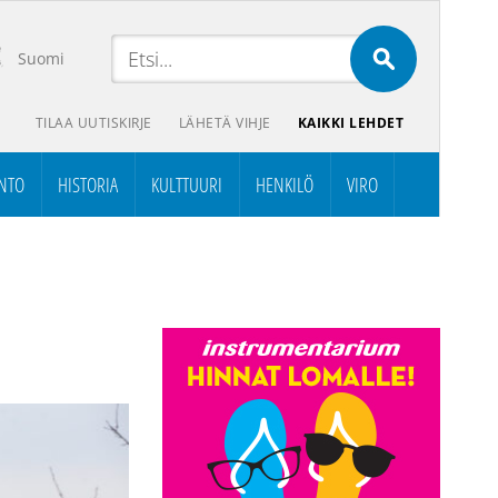
Suomi
TILAA UUTISKIRJE
LÄHETÄ VIHJE
KAIKKI LEHDET
NTO
HISTORIA
KULTTUURI
HENKILÖ
VIRO