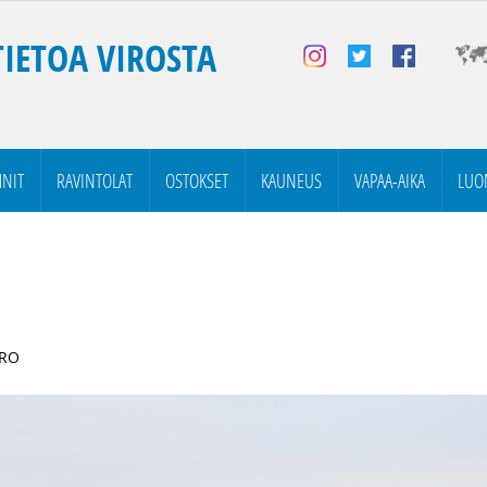
TIETOA VIROSTA
NIT
RAVINTOLAT
OSTOKSET
KAUNEUS
VAPAA-AIKA
LUO
IRO