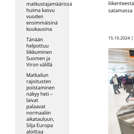
liikenteest
matkustajamäärissä
huima kasvu
satamassa 
vuoden
ensimmäisinä
kuukausina
15.10.2024 |
Tänään
helpottuu
liikkuminen
Suomen ja
Viron välillä
Matkailun
rajoitusten
poistaminen
näkyy heti –
laivat
palaavat
normaaliin
aikatauluun,
Silja Europa
aloittaa