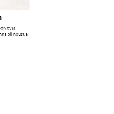
a
oon ovat
nna oli nousua