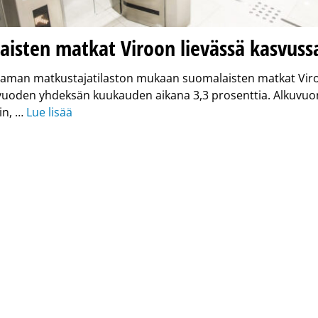
aisten matkat Viroon lievässä kasvuss
ataman matkustajatilaston mukaan suomalaisten matkat Vir
vuoden yhdeksän kuukauden aikana 3,3 prosenttia. Alkuvuo
n, …
Lue lisää