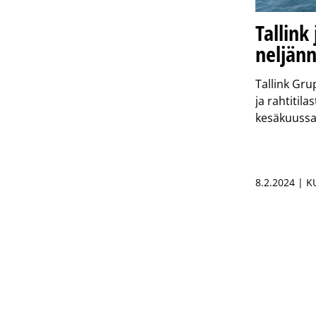
Tallink
neljänn
Tallink Gru
ja rahtitila
kesäkuuss
8.2.2024 | 