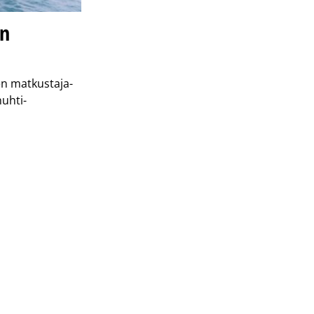
en
en matkustaja-
huhti-