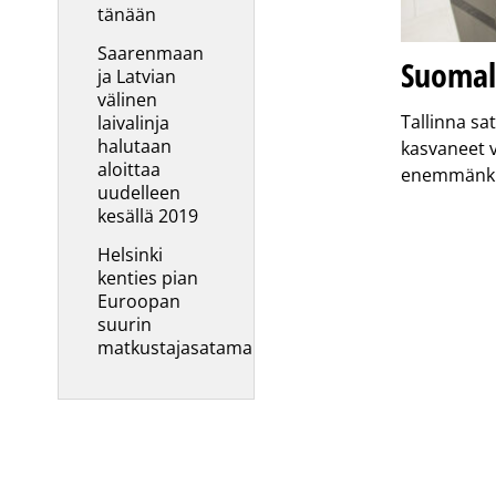
tänään
Saarenmaan
Suomal
ja Latvian
välinen
Tallinna s
laivalinja
halutaan
kasvaneet 
aloittaa
enemmänki
uudelleen
kesällä 2019
Helsinki
kenties pian
Euroopan
suurin
matkustajasatama