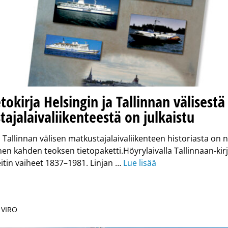
etokirja Helsingin ja Tallinnan välisestä
ajalaivaliikenteestä on julkaistu
a Tallinnan välisen matkustajalaivaliikenteen historiasta on 
nen kahden teoksen tietopaketti.Höyrylaivalla Tallinnaan-kirj
eitin vaiheet 1837–1981. Linjan …
Lue lisää
 VIRO