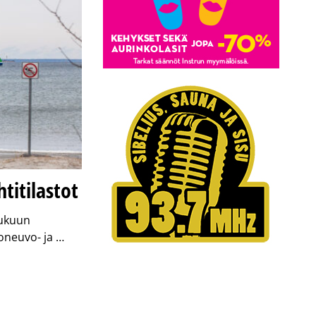
titilastot
lukuun
joneuvo- ja …