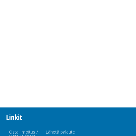
Linkit
Osta ilmoitus /
Lähetä palaute