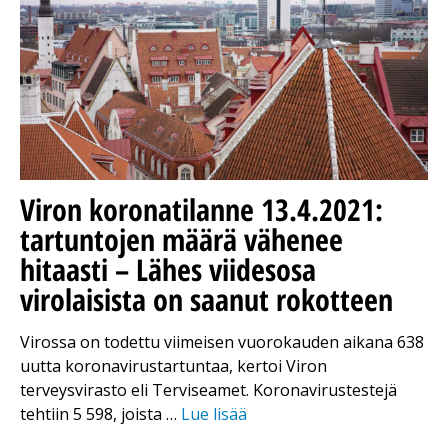
Viron koronatilanne 13.4.2021:
tartuntojen määrä vähenee
hitaasti – Lähes viidesosa
virolaisista on saanut rokotteen
Virossa on todettu viimeisen vuorokauden aikana 638
uutta koronavirustartuntaa, kertoi Viron
terveysvirasto eli Terviseamet. Koronavirustestejä
tehtiin 5 598, joista …
Lue lisää