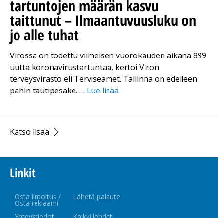
tartuntojen määrän kasvu
taittunut – Ilmaantuvuusluku on
jo alle tuhat
Virossa on todettu viimeisen vuorokauden aikana 899
uutta koronavirustartuntaa, kertoi Viron
terveysvirasto eli Terviseamet. Tallinna on edelleen
pahin tautipesäke. …
Lue lisää
Katso lisää
Linkit
Osta ilmoitus /
Lähetä palaute
Osta reklaami
Yhteystiedot
Kaikki lehdet