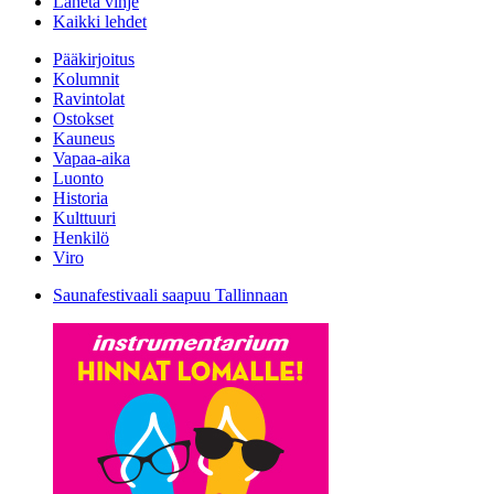
Lähetä vihje
Kaikki lehdet
Pääkirjoitus
Kolumnit
Ravintolat
Ostokset
Kauneus
Vapaa-aika
Luonto
Historia
Kulttuuri
Henkilö
Viro
Saunafestivaali saapuu Tallinnaan