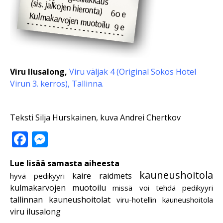
Viru Ilusalong,
Viru väljak 4 (Original Sokos Hotel
Virun 3. kerros), Tallinna.
Teksti Silja Hurskainen, kuva Andrei Chertkov
Facebook
Messenger
Lue lisää samasta aiheesta
kauneushoitola
kaire raidmets
hyvä pedikyyri
kulmakarvojen muotoilu
missä voi tehdä pedikyyri
tallinnan kauneushoitolat
viru-hotellin kauneushoitola
viru ilusalong