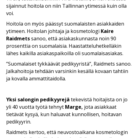
sijainnut hoitola on niin Tallinnan ytimessä kuin olla
voi.
Hoitola on myös päässyt suomalaisten asiakkaiden
ytimeen. Hoitolan johtaja ja kosmetologi
Kaire
Raidmets
sanoo, että asiakaskunnasta noin 90
prosenttia on suomalaisia. Haastatteluhetkelläkin
lähes kaikilla asiakaspaikoilla oli suomalaisasiakas.
”Suomalaiset tykkäävät pedikyyristä”, Raidmets sanoo.
Jalkahoitoja tehdään varsinkin kesällä kovaan tahtiin
ja kovalla ammattitaidolla.
Yksi salongin pedikyyrejä
tekevistä hoitajista on jo
yli 40 vuotta työtä tehnyt
Marge,
jota asiakkaat
tietävät kysyä, kun haluavat kunnollisen, hoitavan
pedikyyrin.
Raidmets kertoo, että neuvostoaikana kosmetologin