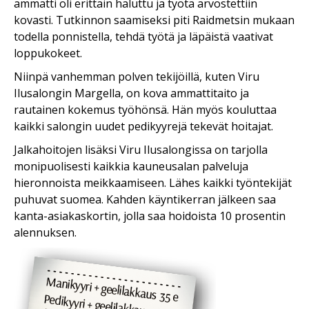
ammatti oli erittäin haluttu ja työtä arvostettiin
kovasti. Tutkinnon saamiseksi piti Raidmetsin mukaan
todella ponnistella, tehdä työtä ja läpäistä vaativat
loppukokeet.
Niinpä vanhemman polven tekijöillä, kuten Viru
Ilusalongin Margella, on kova ammattitaito ja
rautainen kokemus työhönsä. Hän myös kouluttaa
kaikki salongin uudet pedikyyrejä tekevät hoitajat.
Jalkahoitojen lisäksi Viru Ilusalongissa on tarjolla
monipuolisesti kaikkia kauneusalan palveluja
hieronnoista meikkaamiseen. Lähes kaikki työntekijät
puhuvat suomea. Kahden käyntikerran jälkeen saa
kanta-asiakaskortin, jolla saa hoidoista 10 prosentin
alennuksen.