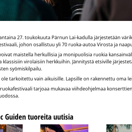
ntaina 27. toukokuuta Pärnun Lai-kadulla järjestetään väri
stivaali, johon osallistuu yli 70 ruoka-autoa Virosta ja naap
 voivat maistella herkullisia ja monipuolisia ruokia kansainvä
klassisiin virolaisiin herkkuihin. Jännitystä etsiville järjest
ten syömiskilpailu.
i ole tarkoitettu vain aikuisille. Lapsille on rakennettu oma le
uruokafestivaali tarjoaa mukavaa viihdeohjelmaa konserttien, 
uodossa.
ic Guiden tuoreita uutisia