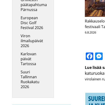
päätapahtuma
Pärnussa
European
Rakkauselo
Disc Golf
festivaali T
Festival 2026
6.8.2026
Viron
ilmailupäivät
2026
Fa
Karlovan
päivät
Tartossa
Lue lisää 
Suuri
katuruoka
Tallinnan
virolainen r
Ruokakatu
2026