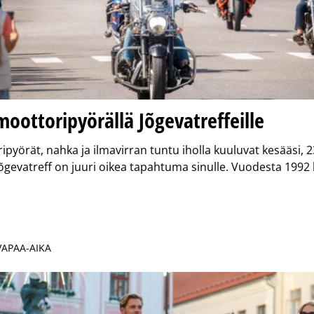
oottoripyörällä Jõgevatreffeille
ipyörät, nahka ja ilmavirran tuntu iholla kuuluvat kesääsi, 23
Jõgevatreff on juuri oikea tapahtuma sinulle. Vuodesta 1992 
 VAPAA-AIKA