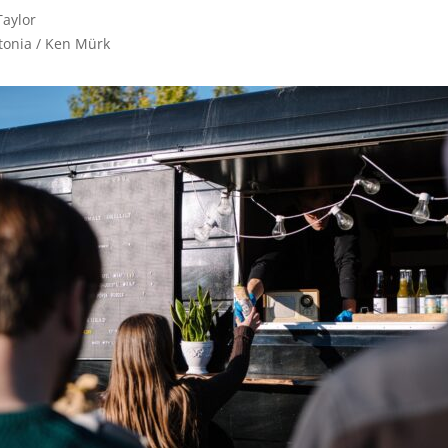
aylor

stonia / Ken Mürk 