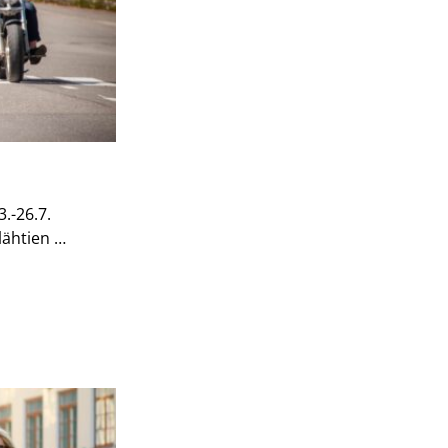
.-26.7.
lähtien …