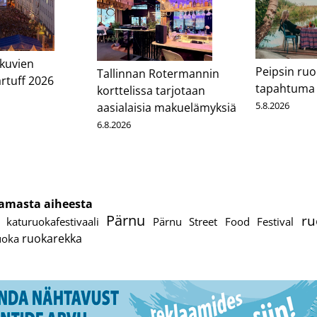
kuvien
Peipsin ruo
Tallinnan Rotermannin
artuff 2026
tapahtuma
korttelissa tarjotaan
5.8.2026
aasialaisia makuelämyksiä
6.8.2026
cebook
Messenger
samasta aiheesta
Pärnu
ru
katuruokafestivaali
Pärnu Street Food Festival
ruokarekka
uoka