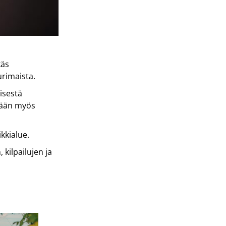
käs
urimaista.
lisestä
etään myös
ikkialue.
kilpailujen ja