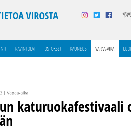
TIETOA VIROSTA
NIT
RAVINTOLAT
OSTOKSET
KAUNEUS
VAPAA-AIKA
LUO
3 | Vapaa-aika
un katuruokafestivaali 
ään