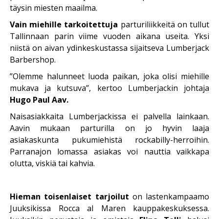
täysin miesten maailma.
Vain miehille tarkoitettuja
parturiliikkeitä on tullut
Tallinnaan parin viime vuoden aikana useita. Yksi
niistä on aivan ydinkeskustassa sijaitseva Lumberjack
Barbershop.
”Olemme halunneet luoda paikan, joka olisi miehille
mukava ja kutsuva”, kertoo Lumberjackin johtaja
Hugo Paul Aav.
Naisasiakkaita Lumberjackissa ei palvella lainkaan.
Aavin mukaan parturilla on jo hyvin laaja
asiakaskunta pukumiehistä rockabilly-herroihin.
Parranajon lomassa asiakas voi nauttia vaikkapa
olutta, viskiä tai kahvia.
Hieman toisenlaiset tarjoilut
on lastenkampaamo
Juuksikissa Rocca al Maren kauppakeskuksessa.