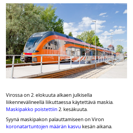
Virossa on 2. elokuuta alkaen julkisella
liikennevälineellä liikuttaessa käytettävä maskia.
Maskipakko poistettiin
2. kesäkuuta.
Syynä maskipakon palauttamiseen on Viron
koronatartuntojen määrän kasvu
kesän aikana.