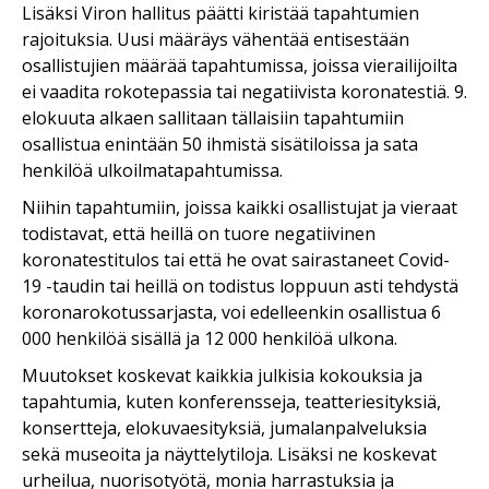
Lisäksi Viron hallitus päätti kiristää tapahtumien
rajoituksia. Uusi määräys vähentää entisestään
osallistujien määrää tapahtumissa, joissa vierailijoilta
ei vaadita rokotepassia tai negatiivista koronatestiä. 9.
elokuuta alkaen sallitaan tällaisiin tapahtumiin
osallistua enintään 50 ihmistä sisätiloissa ja sata
henkilöä ulkoilmatapahtumissa.
Niihin tapahtumiin, joissa kaikki osallistujat ja vieraat
todistavat, että heillä on tuore negatiivinen
koronatestitulos tai että he ovat sairastaneet Covid-
19 -taudin tai heillä on todistus loppuun asti tehdystä
koronarokotussarjasta, voi edelleenkin osallistua 6
000 henkilöä sisällä ja 12 000 henkilöä ulkona.
Muutokset koskevat kaikkia julkisia kokouksia ja
tapahtumia, kuten konferensseja, teatteriesityksiä,
konsertteja, elokuvaesityksiä, jumalanpalveluksia
sekä museoita ja näyttelytiloja. Lisäksi ne koskevat
urheilua, nuorisotyötä, monia harrastuksia ja