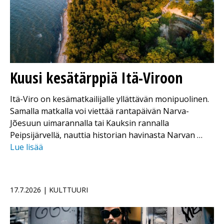
Kuusi kesätärppiä Itä-Viroon
Itä-Viro on kesämatkailijalle yllättävän monipuolinen.
Samalla matkalla voi viettää rantapäivän Narva-
Jõesuun uimarannalla tai Kauksin rannalla
Peipsijärvellä, nauttia historian havinasta Narvan …
Lue lisää
17.7.2026 | KULTTUURI