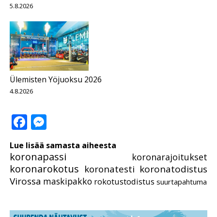
5.8.2026
Ülemisten Yöjuoksu 2026
4.8.2026
Facebook
Messenger
Lue lisää samasta aiheesta
koronapassi
koronarajoitukset
koronarokotus
koronatesti
koronatodistus
Virossa
maskipakko
rokotustodistus
suurtapahtuma