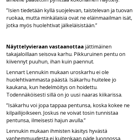
”Isien tiedetään kyllä suojelevan, taistelevan ja tuovan
ruokaa, mutta minkälaisia ovat ne eläinmaailman isät,
jotka myös huolehtivat jälkeläisistään.”
Näyttelyvieraan vastaanottaa
jättimäinen
takajaloillaan seisova karhu. Pikkuruinen pentu on
kiivennyt puuhun, ihan kuin paennut.
Lennart Lennukin mukaan uroskarhu ei ole
huolehtivammasta päästä. Isäkarhu huitelee jo
kaukana, kun hedelmöitys on hoidettu.
Todennäköisesti sillä on jo uusi naaras kiikarissa.
”Isäkarhu voi jopa tappaa pentunsa, koska kokee ne
kilpailijoikseen. Joskus ne voivat tosin tunnistaa
pentunsa, ilmeisesti hajun avulla.”
Lennukin mukaan ihmisten käsitys hyvästä
vanhemmuudesta ei kuitenkaan päde luonnossa.