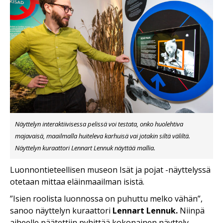
Näyttelyn interaktiivisessa pelissä voi testata, onko huolehtiva
majavaisä, maailmalla huiteleva karhuisä vai jotakin siltä väliltä.
Näyttelyn kuraattori Lennart Lennuk näyttää mallia.
Luonnontieteellisen museon Isät ja pojat -näyttelyssä
otetaan mittaa eläinmaailman isistä.
”I
sien roolista luonnossa on puhuttu melko vähän”,
sanoo näyttelyn kuraattori
Lennart Lennuk.
Niinpä
aiheelle päätettiin pyhittää kokonainen näyttely.