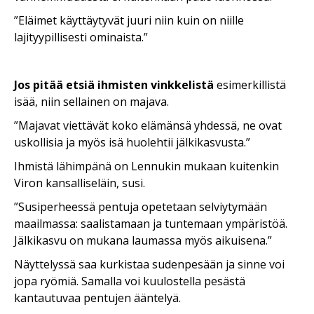
”Eläimet käyttäytyvät juuri niin kuin on niille
lajityypillisesti ominaista.”
Jos pitää etsiä ihmisten vinkkelistä
esimerkillistä
isää, niin sellainen on majava.
”Majavat viettävät koko elämänsä yhdessä, ne ovat
uskollisia ja myös isä huolehtii jälkikasvusta.”
Ihmistä lähimpänä on Lennukin mukaan kuitenkin
Viron kansalliseläin, susi.
”Susiperheessä pentuja opetetaan selviytymään
maailmassa:­
saalistamaan ja tuntemaan ympäristöä.
Jälkikasvu on mukana laumassa myös aikuisena.”
Näyttelyssä saa kurkistaa sudenpesään ja sinne voi
jopa ryömiä. Samalla voi kuulostella pesästä
kantautuvaa pentujen ääntelyä.