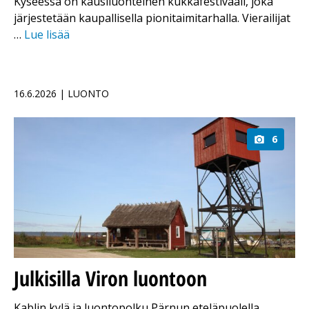
Kyseessä on kausiluonteinen kukkafestivaali, joka
järjestetään kaupallisella pionitaimitarhalla. Vierailijat
…
Lue lisää
16.6.2026 | LUONTO
6
Julkisilla Viron luontoon
Kablin kylä ja luontopolku Pärnun eteläpuolella