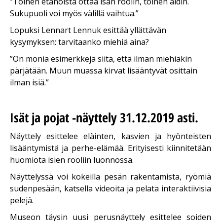
”Toinen etanoista ottaa isän roolin, toinen äidin.
Sukupuoli voi myös välillä vaihtua.”
Lopuksi Lennart Lennuk esittää yllättävän
kysymyksen: tarvitaanko miehiä aina?
”On monia esimerkkejä siitä, että ilman miehiäkin
pärjätään. Muun muassa kirvat lisääntyvät osittain
ilman isiä.”
Isät ja pojat -näyttely 31.12.2019 asti.
Näyttely esittelee eläinten, kasvien ja hyönteisten
lisääntymistä ja perhe-elämää. Erityisesti kiinnitetään
huomiota isien rooliin luonnossa.
Näyttelyssä voi kokeilla pesän rakentamista, ryömiä
sudenpesään, katsella videoita ja pelata interaktiivisia
pelejä.
Museon täysin uusi perusnäyttely esittelee soiden