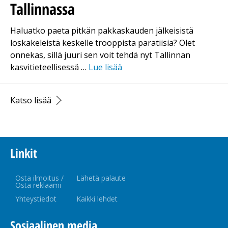
Tallinnassa
Haluatko paeta pitkän pakkaskauden jälkeisistä
loskakeleistä keskelle trooppista paratiisia? Olet
onnekas, sillä juuri sen voit tehdä nyt Tallinnan
kasvitieteellisessä …
Lue lisää
Katso lisää
Linkit
Osta ilmoitus /
Lähetä palaute
Osta reklaami
Yhteystiedot
Kaikki lehdet
Sosiaalinen media