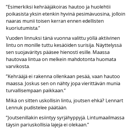
”Esimerkiksi kehrääjäkoiras hautoo ja huolehtii
poikasista yksin etenkin hyvinä pesimävuosina, jolloin
naaras munii toisen kerran ennen edellisten
kuoriutumista.”
Vuoden linnuksi tänä vuonna valittu yöllä aktiivinen
lintu on monille tuttu kesäöiden surisija. Näyttelyssä
sen suojaväritys pääsee hienosti esille. Maassa
hautovaa lintua on melkein mahdotonta huomata
varvikosta.
”Kehrääjä ei rakenna ollenkaan pesää, vaan hautoo
maassa. Joskus sen on nähty jopa vierittävän munia
turvallisempaan paikkaan.”
Mikä on sitten uskollisin lintu, joutsen ehkä? Lennart
Lennuk pudistelee päätään.
”Joutsenillakin esiintyy syrjähyppyjä. Lintumaailmassa
täysin pariuskollisia lajeja ei olekaan.”